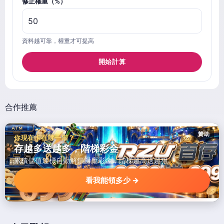
修正權重（%）
資料越可靠，權重才可提高
開始計算
合作推薦
贊助
你現在卡在哪一階？
存越多送越多，階梯彩金
累積儲值達標自動解鎖對應彩金，階梯越高送越狠。
看我能領多少 →