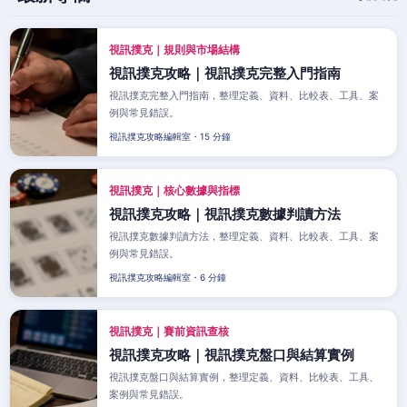
視訊撲克｜規則與市場結構
視訊撲克攻略｜視訊撲克完整入門指南
視訊撲克完整入門指南，整理定義、資料、比較表、工具、案
例與常見錯誤。
視訊撲克攻略編輯室・15 分鐘
視訊撲克｜核心數據與指標
視訊撲克攻略｜視訊撲克數據判讀方法
視訊撲克數據判讀方法，整理定義、資料、比較表、工具、案
例與常見錯誤。
視訊撲克攻略編輯室・6 分鐘
視訊撲克｜賽前資訊查核
視訊撲克攻略｜視訊撲克盤口與結算實例
視訊撲克盤口與結算實例，整理定義、資料、比較表、工具、
案例與常見錯誤。