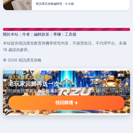
視訊撲克攻略編輯室・6 分鐘
關於本站
｜
作者
｜
編輯政策
｜
專欄
｜
工具牆
本站提供視訊撲克教育與機率研究內容，不接受投注、不代理平台。未滿
18 歲請勿參與。
© 2026 視訊撲克攻略
贊助
很久沒回來？這包是你的
老玩家回歸再送一次
回鍋會員專屬彩金，優惠頁面一鍵領取不用問客服。
領回歸禮 →