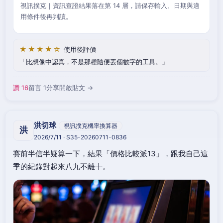
視訊撲克｜資訊查證結果落在第 14 層，請保存輸入、日期與適
用條件後再判讀。
★★★★☆
使用後評價
比想像中認真，不是那種隨便丟個數字的工具。
讚 16
留言 1
分享
開啟貼文 →
洪切球
視訊撲克機率換算器
洪
2026/7/11 · S35-20260711-0836
賽前半信半疑算一下，結果「價格比較派13」，跟我自己這
季的紀錄對起來八九不離十。