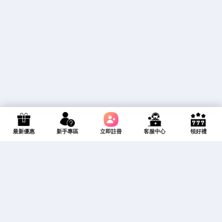
報
帖
算
欄
人
最新優惠
新手專區
立即註冊
客服中心
領好禮
首頁
探索
工具
專欄
人物