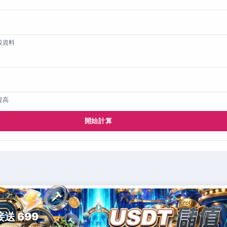
較資料
提高
開始計算
接送 699