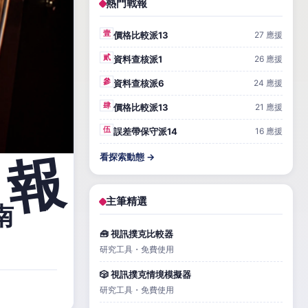
熱門戰報
壹
價格比較派13
27 應援
貳
資料查核派1
26 應援
參
資料查核派6
24 應援
肆
價格比較派13
21 應援
伍
誤差帶保守派14
16 應援
看探索動態 →
主筆精選
南
🧰 視訊撲克比較器
研究工具・免費使用
🎲 視訊撲克情境模擬器
研究工具・免費使用