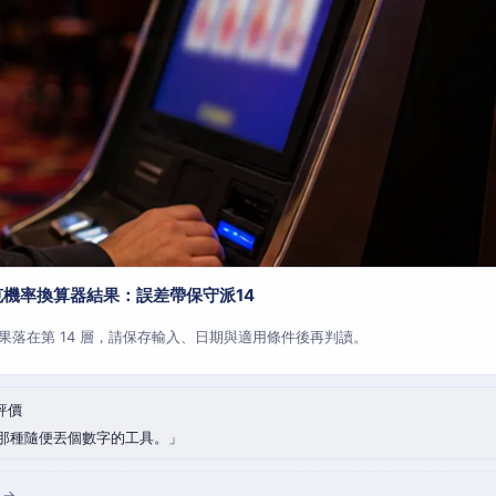
機率換算器結果：誤差帶保守派14
果落在第 14 層，請保存輸入、日期與適用條件後再判讀。
評價
那種隨便丟個數字的工具。
 →