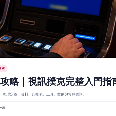
結構
克攻略｜視訊撲克完整入門指
，整理定義、資料、比較表、工具、案例與常見錯誤。
 分鐘