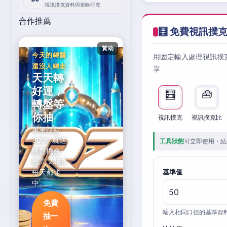
視訊撲克資料與策略研究
合作推薦
🧮 免費視訊撲
贊助
今天的轉盤
用固定輸入處理視訊撲
還沒人轉走
享
天天轉
好運，
🧮
🧰
轉盤等
你抽
視訊撲克
視訊撲克比
單筆存款
3000 就送
工具狀態
可立即使用・結
轉盤機會，
最高 2888
每天都能
基準值
中。
免費
輸入相同口徑的基準資
抽一