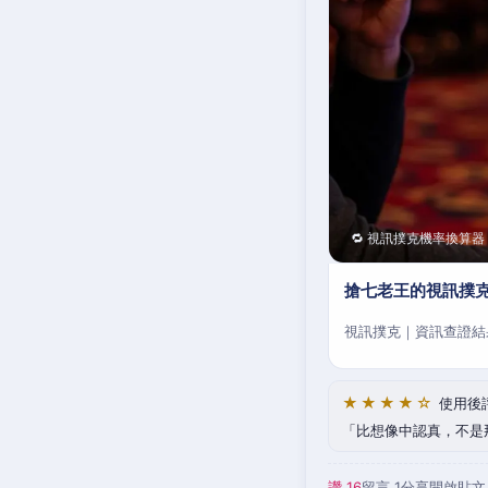
🔁 視訊撲克機率換算器
搶七老王的視訊撲克
視訊撲克｜資訊查證結
★★★★☆
使用後
比想像中認真，不是
讚 16
留言 1
分享
開啟貼文