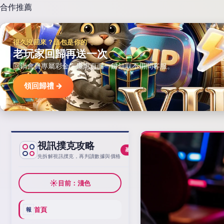
合作推薦
很久沒回來？這包是你的
老玩家回歸再送一次
回鍋會員專屬彩金，優惠頁面一鍵領取不用問客服。
領回歸禮 →
視訊撲克攻略
基線
先拆解視訊撲克，再判讀數據與價格
☀
目前：淺色
首頁
報