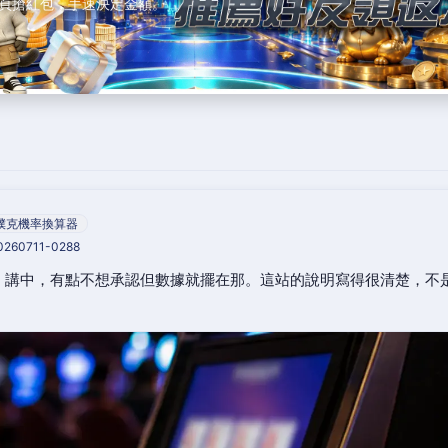
頁搶紅包，手速決定金額。
撲克機率換算器
20260711-0288
4」講中，有點不想承認但數據就擺在那。這站的說明寫得很清楚，不