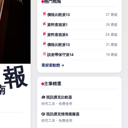
熱門戰報
壹
價格比較派13
27 應援
貳
資料查核派1
26 應援
參
資料查核派6
24 應援
肆
價格比較派13
21 應援
伍
誤差帶保守派14
16 應援
看探索動態 →
主筆精選
南
🧰 視訊撲克比較器
研究工具・免費使用
🎲 視訊撲克情境模擬器
研究工具・免費使用