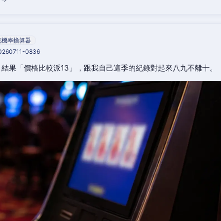
克機率換算器
20260711-0836
結果「價格比較派13」，跟我自己這季的紀錄對起來八九不離十。