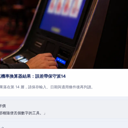
機率換算器結果：誤差帶保守派14
果落在第 14 層，請保存輸入、日期與適用條件後再判讀。
評價
那種隨便丟個數字的工具。
 →