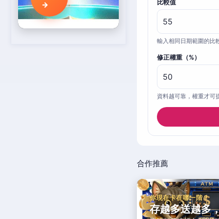
比較值
→
輸入相同日期範圍的比
修正權重（%）
資料越可靠，權重才可
合作推薦
你現在卡在哪一階？
存越多送越多