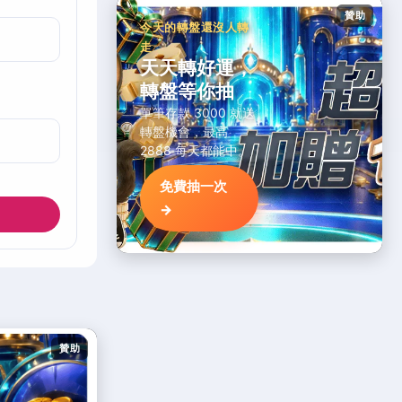
贊助
今天的轉盤還沒人轉
走
天天轉好運，
轉盤等你抽
單筆存款 3000 就送
轉盤機會，最高
2888 每天都能中。
免費抽一次
→
贊助