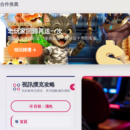
合作推薦
很久沒回來？這包是你的
老玩家回歸再送一次
回鍋會員專屬彩金，優惠頁面一鍵領取不用問客服。
領回歸禮 →
視訊撲克攻略
基線
先拆解視訊撲克，再判讀數據與價格
☀
目前：淺色
首頁
報