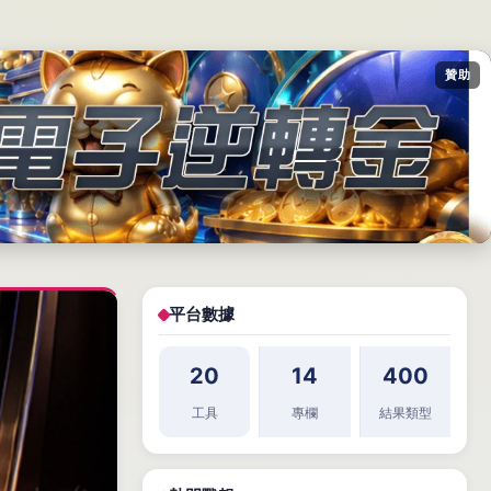
贊助
平台數據
20
14
400
工具
專欄
結果類型