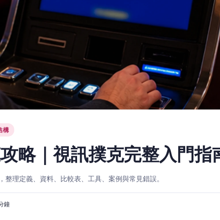
結構
克攻略｜視訊撲克完整入門指
，整理定義、資料、比較表、工具、案例與常見錯誤。
 分鐘