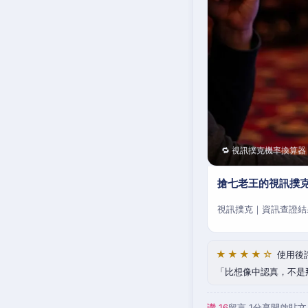
🔁 視訊撲克機率換算器
搶七老王的視訊撲克
視訊撲克｜資訊查證結
★★★★☆
使用後
比想像中認真，不是
讚 16
留言 1
分享
開啟貼文