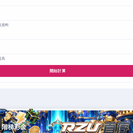
較資料
提高
開始計算
，階梯彩金