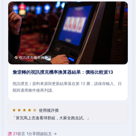
🔁 視訊撲克機率換算器
詹逆轉的視訊撲克機率換算器結果：價格比較派13
視訊撲克｜資料來源與更新結果落在第 13 層，請保存輸入、日
期與適用條件後再判讀。
★★★★☆
使用後評價
算完馬上丟進看球群組，大家全跑去試。
讚 21
留言 1
分享
開啟貼文 →