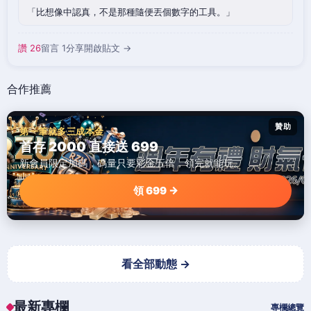
比想像中認真，不是那種隨便丟個數字的工具。
讚 26
留言 1
分享
開啟貼文 →
合作推薦
贊助
第一筆就多三成本金
首存 2000 直接送 699
新會員限定加碼，碼量只要彩金五倍，領完就能玩。
領 699 →
看全部動態 →
最新專欄
專欄總覽