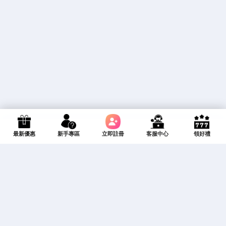
報
帖
算
欄
人
最新優惠
新手專區
立即註冊
客服中心
領好禮
首頁
探索
工具
專欄
人物