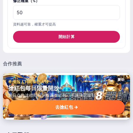
修正權重（%）
資料越可靠，權重才可提高
開始計算
合作推薦
贊助
手慢的人只能看別人領
搶紅包每日限量開放
當日存款達標即可到首頁搶紅包，手速決定金額。
去搶紅包 →