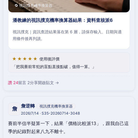
🔁 視訊撲克機率換算器
潘教練的視訊撲克機率換算器結果：資料查核派6
視訊撲克｜資訊查證結果落在第 6 層，請保存輸入、日期與適
用條件後再判讀。
★★★★★
使用後評價
把我賽前常犯的盲點直接點破，值得一算。
讚 24
留言 2
分享
開啟貼文 →
詹逆轉
視訊撲克機率換算器
詹
2026/7/14 · S35-20260714-3048
賽前半信半疑算一下，結果「價格比較派13」，跟我自己這
季的紀錄對起來八九不離十。