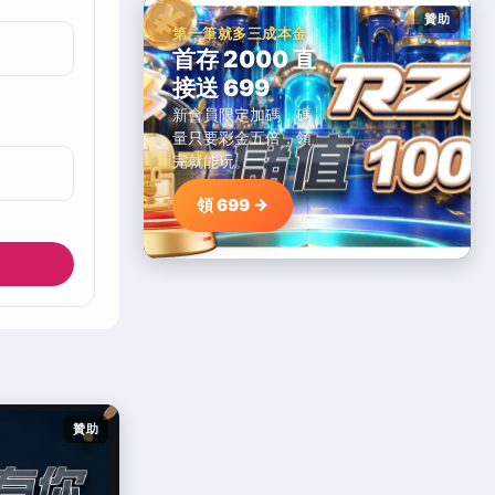
贊助
第一筆就多三成本金
首存 2000 直
接送 699
新會員限定加碼，碼
量只要彩金五倍，領
完就能玩。
領 699 →
贊助