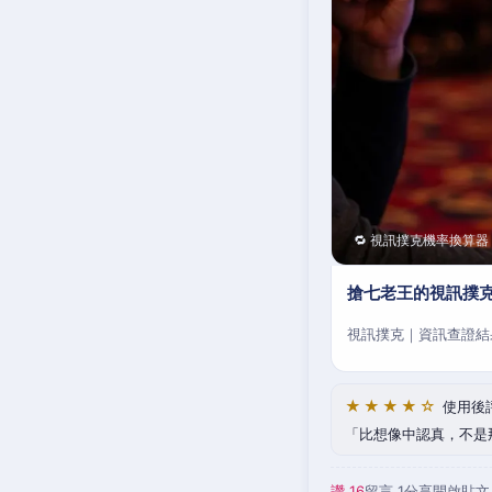
🔁 視訊撲克機率換算器
搶七老王的視訊撲克
視訊撲克｜資訊查證結
★★★★☆
使用後
比想像中認真，不是
讚 16
留言 1
分享
開啟貼文