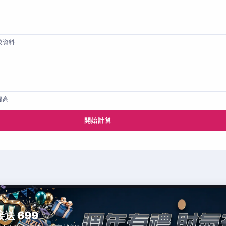
較資料
提高
開始計算
接送 699