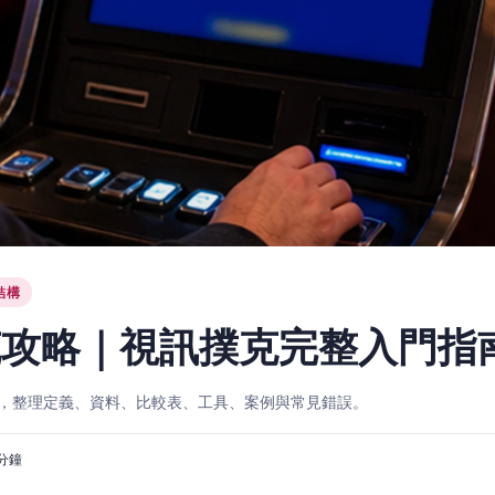
結構
克攻略｜視訊撲克完整入門指
，整理定義、資料、比較表、工具、案例與常見錯誤。
 分鐘