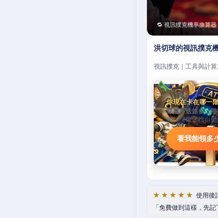
🔁 視訊撲克機率換算器
洪切球的視訊撲克機
視訊撲克｜工具與計算
你現在卡在哪一
存越多送越多，階
累積儲值達標自動
看我能領多少
★★★★★
使用後
免費做到這樣，先記