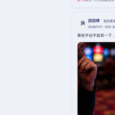
洪切球
視訊撲
洪
2026/7/11 · S35-
賽前半信半疑算一下，