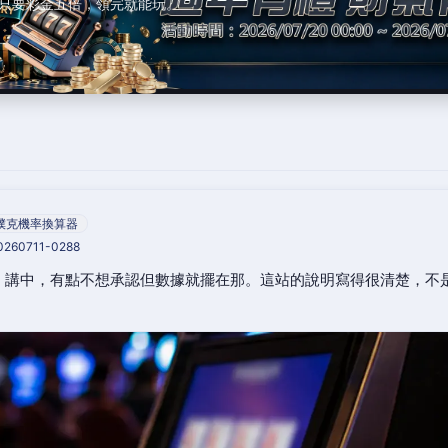
只要彩金五倍，領完就能玩。
撲克機率換算器
20260711-0288
4」講中，有點不想承認但數據就擺在那。這站的說明寫得很清楚，不