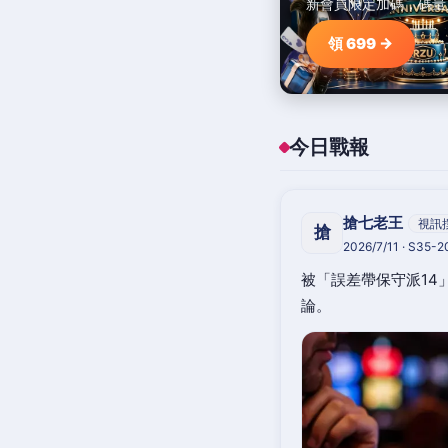
新會員限定加碼，碼量
領 699 →
今日戰報
搶七老王
視訊
搶
2026/7/11 · S35-
被「誤差帶保守派1
論。