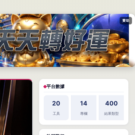
贊助
平台數據
20
14
400
工具
專欄
結果類型