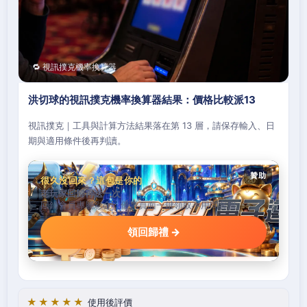
🔁 視訊撲克機率換算器
洪切球的視訊撲克機率換算器結果：價格比較派13
視訊撲克｜工具與計算方法結果落在第 13 層，請保存輸入、日
期與適用條件後再判讀。
贊助
很久沒回來？這包是你的
老玩家回歸再送一次
回鍋會員專屬彩金，優惠頁面一鍵領取不用問客服。
領回歸禮 →
★★★★★
使用後評價