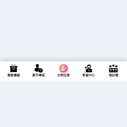
報
帖
算
欄
人
最新優惠
新手專區
立即註冊
客服中心
領好禮
首頁
探索
工具
專欄
人物