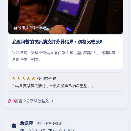
🧮 視訊撲克評分器
底線阿哲的視訊撲克評分器結果：價格比較派8
視訊撲克｜策略比較結果落在第 8 層，請保存輸入、日期與適
用條件後再判讀。
★★★★★
使用後評價
結果頁做得很清楚，一眼看懂自己的看盤型。
讚 9
留言 2
分享
開啟貼文 →
詹逆轉
視訊撲克檢核表
詹
2026/7/13 · S35-20260713-9212