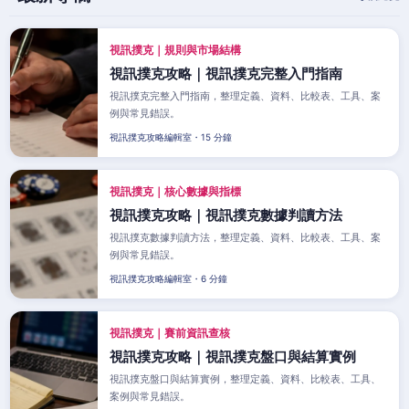
視訊撲克｜規則與市場結構
視訊撲克攻略｜視訊撲克完整入門指南
視訊撲克完整入門指南，整理定義、資料、比較表、工具、案
例與常見錯誤。
視訊撲克攻略編輯室・15 分鐘
視訊撲克｜核心數據與指標
視訊撲克攻略｜視訊撲克數據判讀方法
視訊撲克數據判讀方法，整理定義、資料、比較表、工具、案
例與常見錯誤。
視訊撲克攻略編輯室・6 分鐘
視訊撲克｜賽前資訊查核
視訊撲克攻略｜視訊撲克盤口與結算實例
視訊撲克盤口與結算實例，整理定義、資料、比較表、工具、
案例與常見錯誤。