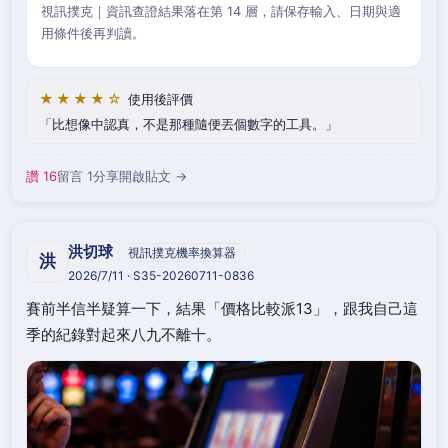
視訊撲克｜資訊查證結果落在第 14 層，請保存輸入、日期與適
用條件後再判讀。
★★★★☆
使用後評價
比想像中認真，不是那種隨便丟個數字的工具。
讚 16
留言 1
分享
開啟貼文 →
洪切球
視訊撲克機率換算器
洪
2026/7/11 · S35-20260711-0836
賽前半信半疑算一下，結果「價格比較派13」，跟我自己這
季的紀錄對起來八九不離十。