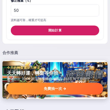
修正權重（%）
資料越可靠，權重才可提高
開始計算
合作推薦
贊助
今天的轉盤還沒人轉走
天天轉好運，轉盤等你抽
單筆存款 3000 就送轉盤機會，最高 2888 每天都能中。
免費抽一次 →