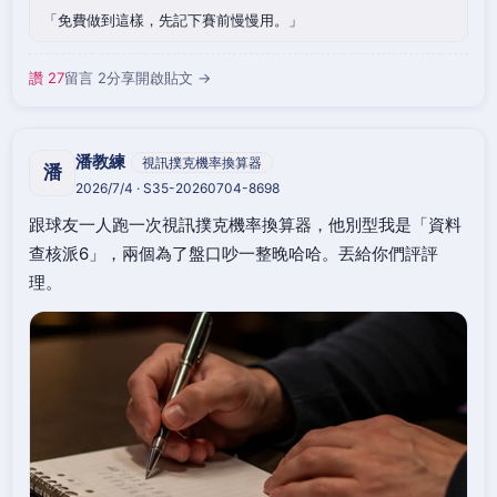
免費做到這樣，先記下賽前慢慢用。
讚 27
留言 2
分享
開啟貼文 →
潘教練
視訊撲克機率換算器
潘
2026/7/4 · S35-20260704-8698
跟球友一人跑一次視訊撲克機率換算器，他別型我是「資料
查核派6」，兩個為了盤口吵一整晚哈哈。丟給你們評評
理。