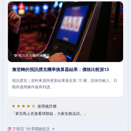
🔁 視訊撲克機率換算器
詹逆轉的視訊撲克機率換算器結果：價格比較派13
視訊撲克｜資料來源與更新結果落在第 13 層，請保存輸入、日
期與適用條件後再判讀。
★★★★☆
使用後評價
算完馬上丟進看球群組，大家全跑去試。
讚 21
留言 1
分享
開啟貼文 →