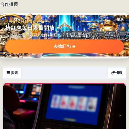
合作推薦
贊助
手慢的人只能看別人領
搶紅包每日限量開放
當日存款達標即可到首頁搶紅包，手速決定金額。
去搶紅包 →
☰ 探索
榜 情報