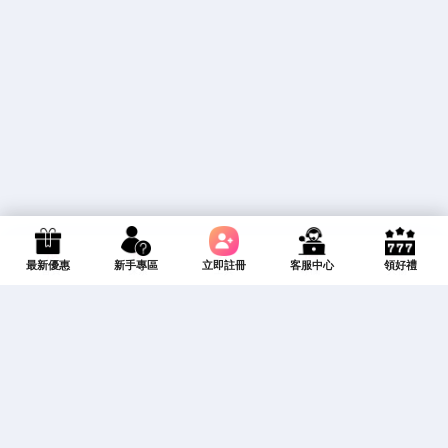
報
帖
算
欄
人
最新優惠
新手專區
立即註冊
客服中心
領好禮
首頁
探索
工具
專欄
人物