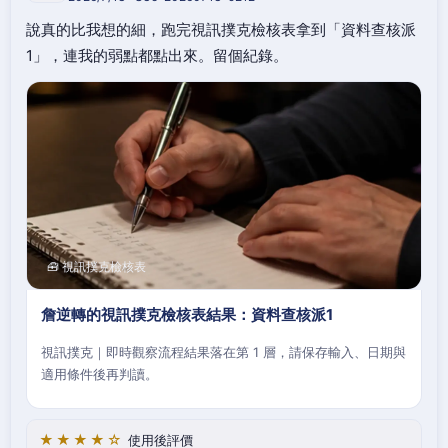
說真的比我想的細，跑完視訊撲克檢核表拿到「資料查核派
1」，連我的弱點都點出來。留個紀錄。
🧰 視訊撲克檢核表
詹逆轉的視訊撲克檢核表結果：資料查核派1
視訊撲克｜即時觀察流程結果落在第 1 層，請保存輸入、日期與
適用條件後再判讀。
★★★★☆
使用後評價