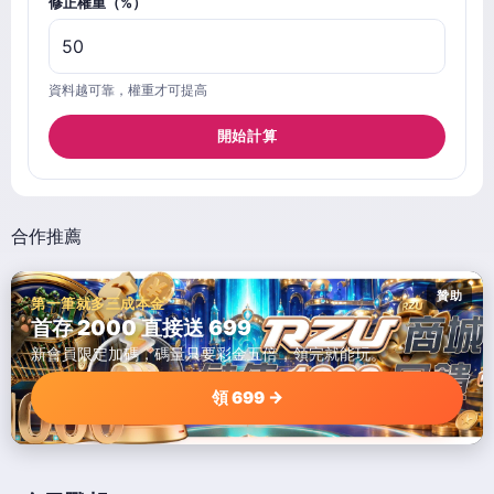
修正權重（%）
資料越可靠，權重才可提高
開始計算
合作推薦
贊助
第一筆就多三成本金
首存 2000 直接送 699
新會員限定加碼，碼量只要彩金五倍，領完就能玩。
領 699 →