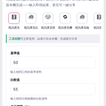
器本機完成——輸入即得結果，算完可一鍵分享
🧮
🧰
🎲
🔁
🧰
🧮
視訊撲克
視訊撲克比
視訊撲克情
視訊撲克機
視訊撲克檢
視訊撲克
工具狀態
可立即使用・結果只存在本機・完成後可分享
基準值
輸入相同口徑的基準資料
比較值
輸入相同日期範圍的比較資料