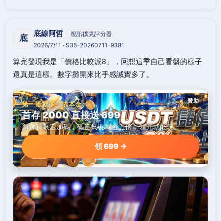
底線阿哲
視訊撲克評分器
底
2026/7/11 · S35-20260711-9381
算完發現我是「價格比較派8」，回想這季自己看盤的樣子
還真是這樣。數字攤開來比手感誠實多了。
贊助
第一筆就多三成本金
首存 2000 直接送 699
新會員限定加碼，碼量只要彩金五倍，領完就能玩。
領 699 →