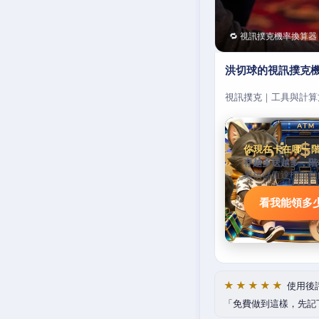
🔁 視訊撲克機率換算器
洪切球的視訊撲克機
視訊撲克｜工具與計算
你現在卡在哪一
存越多送越多，階
累積儲值達標自動
看我能領多少
★★★★★
使用後
免費做到這樣，先記