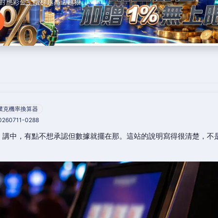
對應彩金，階梯越高送越狠。
撲克機率換算器
20260711-0288
4」講中，有點不想承認但數據就擺在那。這站的說明寫得很清楚，不