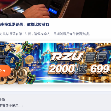
率換算器結果：價格比較派13
方法結果落在第 13 層，請保存輸入、日期與適用條件後再判讀。
階？
梯彩金
解鎖對應彩金，階梯越高送越狠。
 →
評價
下賽前慢慢用。