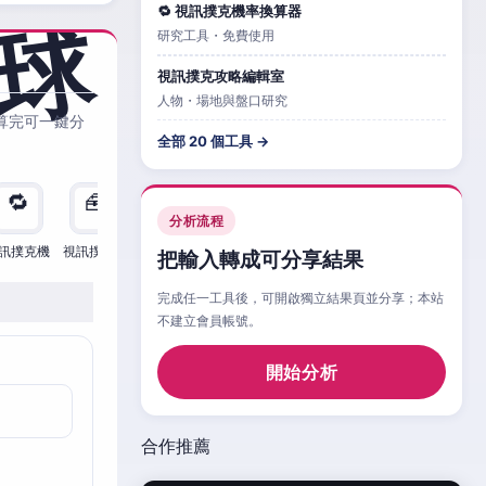
🔁 視訊撲克機率換算器
研究工具・免費使用
視訊撲克攻略編輯室
人物・場地與盤口研究
算完可一鍵分
全部 20 個工具 →
🔁
🧰
🧮
🧰
🎲
🔁

分析流程
訊撲克機
視訊撲克檢
視訊撲克
視訊撲克比
視訊撲克情
視訊撲克機
視訊
把輸入轉成可分享結果
完成任一工具後，可開啟獨立結果頁並分享；本站
不建立會員帳號。
開始分析
合作推薦