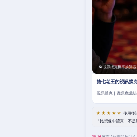
🔁 視訊撲克機率換算器
搶七老王的視訊撲克
視訊撲克｜資訊查證結
★★★★☆
使用後
比想像中認真，不是
讚 16
留言 1
分享
開啟貼文