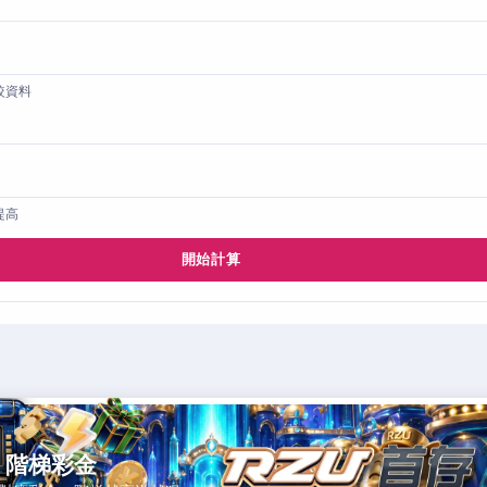
較資料
提高
開始計算
，階梯彩金