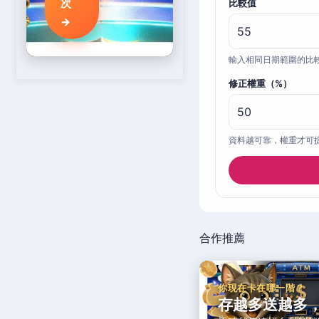
次
比較值
→
輸入相同日期範圍的比
修正權重（%）
資料越可靠，權重才可
合作推薦
你現在卡在哪一階？
存越多送越多