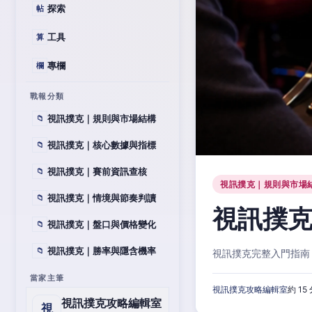
探索
帖
工具
算
專欄
欄
戰報分類
視訊撲克｜規則與市場結構
📁
視訊撲克｜核心數據與指標
📁
視訊撲克｜賽前資訊查核
📁
視訊撲克｜規則與市場
視訊撲克｜情境與節奏判讀
📁
視訊撲
視訊撲克｜盤口與價格變化
📁
視訊撲克｜勝率與隱含機率
📁
視訊撲克完整入門指南
當家主筆
視訊撲克攻略編輯室
約 15
視訊撲克攻略編輯室
視