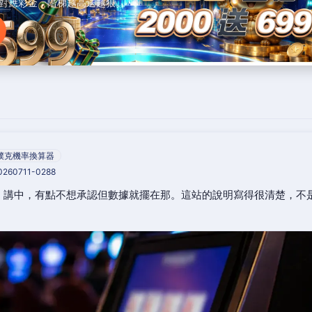
對應彩金，階梯越高送越狠。
撲克機率換算器
20260711-0288
4」講中，有點不想承認但數據就擺在那。這站的說明寫得很清楚，不