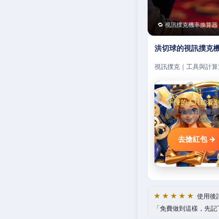
🔁 視訊撲克機率換算器
洪切球的視訊撲克機
視訊撲克｜工具與計算
手慢的人只能看
搶紅包每日限量開
當日存款達標即可
去搶紅包 →
★★★★★
使用後
免費做到這樣，先記