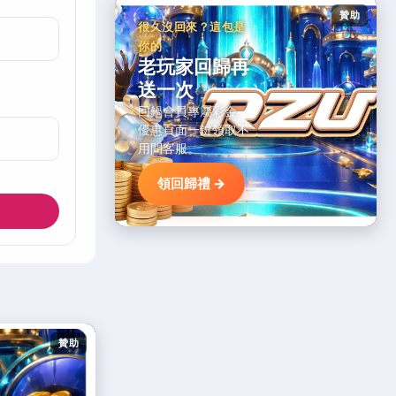
贊助
很久沒回來？這包是
你的
老玩家回歸再
送一次
回鍋會員專屬彩金，
優惠頁面一鍵領取不
用問客服。
領回歸禮 →
贊助