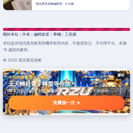
視訊撲克攻略編輯室・6 分鐘
關於本站
｜
作者
｜
編輯政策
｜
專欄
｜
工具牆
本站提供視訊撲克教育與機率研究內容，不接受投注、不代理平台。未滿
18 歲請勿參與。
© 2026 視訊撲克攻略
贊助
今天的轉盤還沒人轉走
天天轉好運，轉盤等你抽
單筆存款 3000 就送轉盤機會，最高 2888 每天都能中。
免費抽一次 →