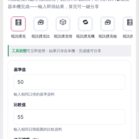
器本機完成——輸入即得結果，算完可一鍵分享
🧮
🧰
🎲
🔁
🧰
🧮
視訊撲克
視訊撲克比
視訊撲克情
視訊撲克機
視訊撲克檢
視訊撲克
工具狀態
可立即使用・結果只存在本機・完成後可分享
基準值
輸入相同口徑的基準資料
比較值
輸入相同日期範圍的比較資料