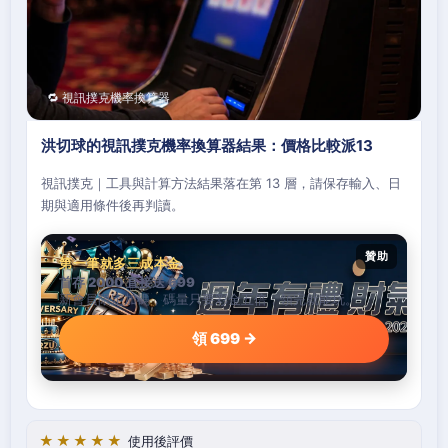
🔁 視訊撲克機率換算器
洪切球的視訊撲克機率換算器結果：價格比較派13
視訊撲克｜工具與計算方法結果落在第 13 層，請保存輸入、日
期與適用條件後再判讀。
贊助
第一筆就多三成本金
首存 2000 直接送 699
新會員限定加碼，碼量只要彩金五倍，領完就能玩。
領 699 →
★★★★★
使用後評價