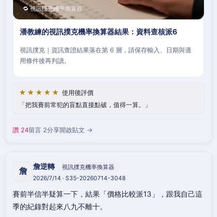
🔁 視訊撲克機率換算器
潘教練的視訊撲克機率換算器結果：資料查核派6
視訊撲克｜資訊查證結果落在第 6 層，請保存輸入、日期與適
用條件後再判讀。
★★★★★
使用後評價
把我賽前常犯的盲點直接點破，值得一算。
讚 24
留言 2
分享
開啟貼文 →
詹逆轉
視訊撲克機率換算器
詹
2026/7/14 · S35-20260714-3048
賽前半信半疑算一下，結果「價格比較派13」，跟我自己這
季的紀錄對起來八九不離十。