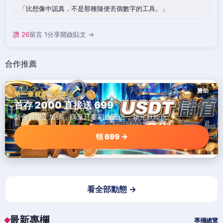
比想像中認真，不是那種隨便丟個數字的工具。
讚 26
留言 1
分享
開啟貼文 →
合作推薦
贊助
第一筆就多三成本金
首存 2000 直接送 699
新會員限定加碼，碼量只要彩金五倍，領完就能玩。
領 699 →
看全部動態 →
最新專欄
專欄總覽