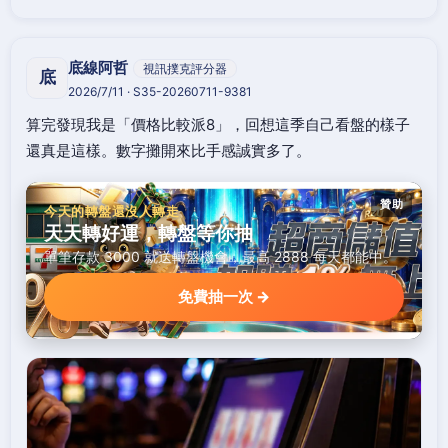
底線阿哲
視訊撲克評分器
底
2026/7/11 · S35-20260711-9381
算完發現我是「價格比較派8」，回想這季自己看盤的樣子
還真是這樣。數字攤開來比手感誠實多了。
贊助
今天的轉盤還沒人轉走
天天轉好運，轉盤等你抽
單筆存款 3000 就送轉盤機會，最高 2888 每天都能中。
免費抽一次 →