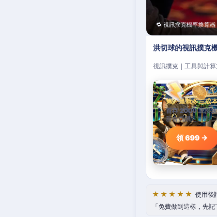
🔁 視訊撲克機率換算器
洪切球的視訊撲克機
視訊撲克｜工具與計算
第一筆就多三成
首存 2000 直接送
新會員限定加碼，
領 699 →
★★★★★
使用後
免費做到這樣，先記