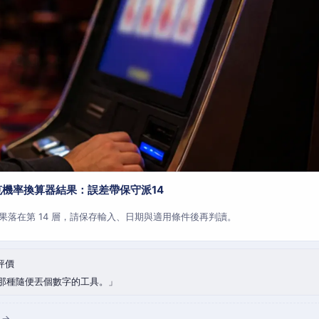
機率換算器結果：誤差帶保守派14
果落在第 14 層，請保存輸入、日期與適用條件後再判讀。
評價
那種隨便丟個數字的工具。
 →