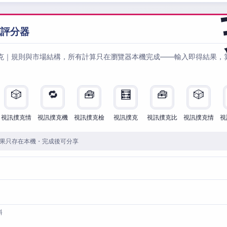
克評分器
克｜規則與市場結構，所有計算只在瀏覽器本機完成——輸入即得結果，
🎲
🔁
🧰
🧮
🧰
🎲
視訊撲克情
視訊撲克機
視訊撲克檢
視訊撲克
視訊撲克比
視訊撲克情
視
果只存在本機・完成後可分享
料