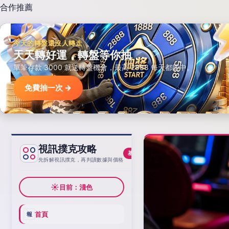
合作推薦
今天的轉盤還沒人轉走
天天轉好運，轉盤等你抽
單筆存款 3000 就送轉盤機會，最高 2888 每天都能中。
免費抽一次 →
視訊撲克攻略
基線
先拆解視訊撲克，再判讀數據與價格
☀
目前：淺色
首頁
報