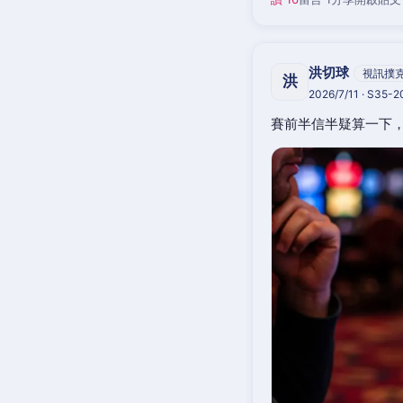
洪切球
視訊撲
洪
2026/7/11 · S35-
賽前半信半疑算一下，