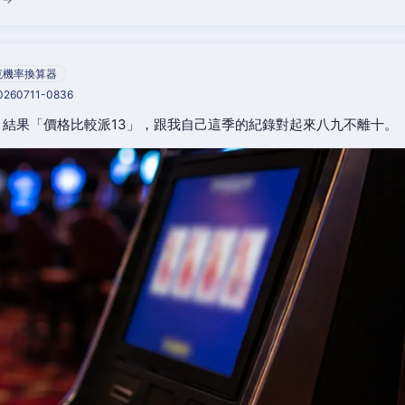
克機率換算器
20260711-0836
結果「價格比較派13」，跟我自己這季的紀錄對起來八九不離十。