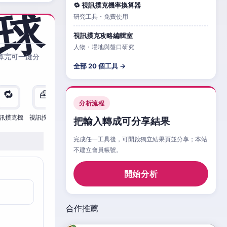
🔁 視訊撲克機率換算器
研究工具・免費使用
視訊撲克攻略編輯室
人物・場地與盤口研究
算完可一鍵分
全部 20 個工具 →
🔁
🧰
🧮
🧰
🎲
🔁

分析流程
訊撲克機
視訊撲克檢
視訊撲克
視訊撲克比
視訊撲克情
視訊撲克機
視訊
把輸入轉成可分享結果
完成任一工具後，可開啟獨立結果頁並分享；本站
不建立會員帳號。
開始分析
合作推薦