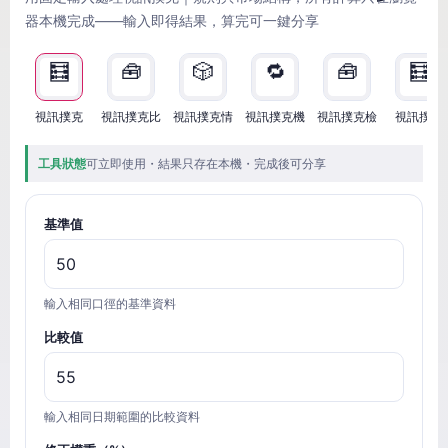
器本機完成——輸入即得結果，算完可一鍵分享
🧮
🧰
🎲
🔁
🧰
🧮
視訊撲克
視訊撲克比
視訊撲克情
視訊撲克機
視訊撲克檢
視訊撲克
工具狀態
可立即使用・結果只存在本機・完成後可分享
基準值
輸入相同口徑的基準資料
比較值
輸入相同日期範圍的比較資料