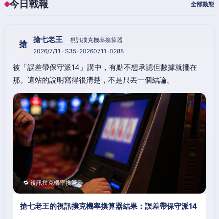
今日戰報
全部動態
搶七老王
視訊撲克機率換算器
搶
2026/7/11 · S35-20260711-0288
被「誤差帶保守派14」講中，有點不想承認但數據就擺在
那。這站的說明寫得很清楚，不是只丟一個結論。
🔁 視訊撲克機率換算器
搶七老王的視訊撲克機率換算器結果：誤差帶保守派14