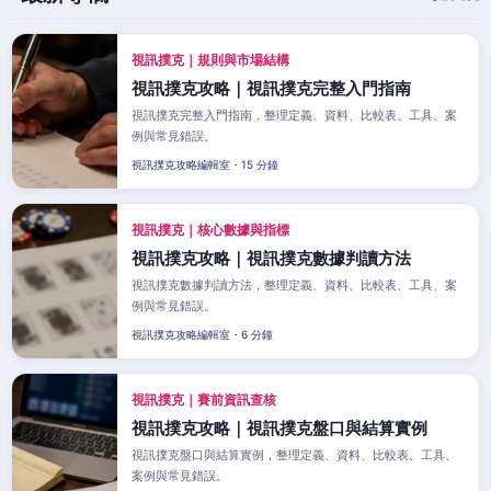
視訊撲克｜規則與市場結構
視訊撲克攻略｜視訊撲克完整入門指南
視訊撲克完整入門指南，整理定義、資料、比較表、工具、案
例與常見錯誤。
視訊撲克攻略編輯室・15 分鐘
視訊撲克｜核心數據與指標
視訊撲克攻略｜視訊撲克數據判讀方法
視訊撲克數據判讀方法，整理定義、資料、比較表、工具、案
例與常見錯誤。
視訊撲克攻略編輯室・6 分鐘
視訊撲克｜賽前資訊查核
視訊撲克攻略｜視訊撲克盤口與結算實例
視訊撲克盤口與結算實例，整理定義、資料、比較表、工具、
案例與常見錯誤。