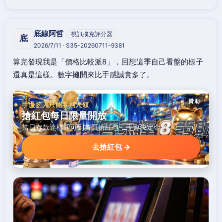
底線阿哲
視訊撲克評分器
底
2026/7/11 · S35-20260711-9381
算完發現我是「價格比較派8」，回想這季自己看盤的樣子
還真是這樣。數字攤開來比手感誠實多了。
贊助
手慢的人只能看別人領
搶紅包每日限量開放
當日存款達標即可到首頁搶紅包，手速決定金額。
去搶紅包 →