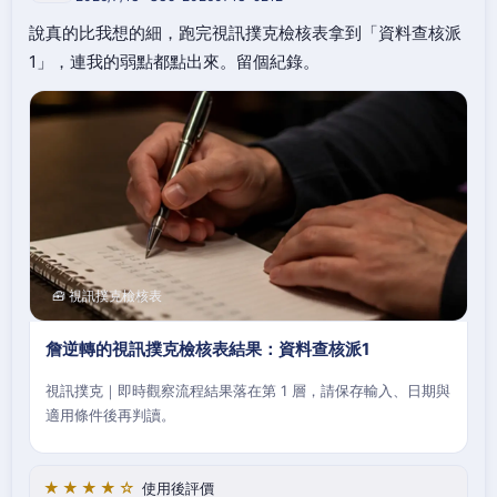
說真的比我想的細，跑完視訊撲克檢核表拿到「資料查核派
1」，連我的弱點都點出來。留個紀錄。
🧰 視訊撲克檢核表
詹逆轉的視訊撲克檢核表結果：資料查核派1
視訊撲克｜即時觀察流程結果落在第 1 層，請保存輸入、日期與
適用條件後再判讀。
★★★★☆
使用後評價