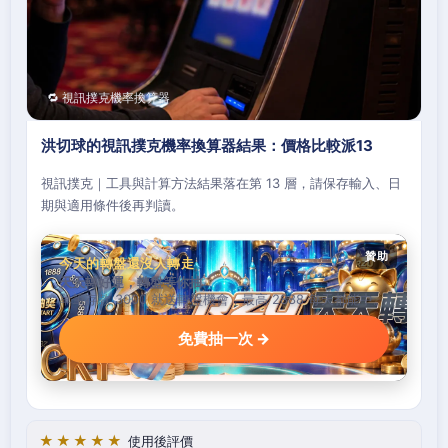
🔁 視訊撲克機率換算器
洪切球的視訊撲克機率換算器結果：價格比較派13
視訊撲克｜工具與計算方法結果落在第 13 層，請保存輸入、日
期與適用條件後再判讀。
贊助
今天的轉盤還沒人轉走
天天轉好運，轉盤等你抽
單筆存款 3000 就送轉盤機會，最高 2888 每天都能中。
免費抽一次 →
★★★★★
使用後評價