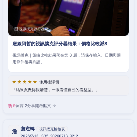
🧮 視訊撲克評分器
底線阿哲的視訊撲克評分器結果：價格比較派8
視訊撲克｜策略比較結果落在第 8 層，請保存輸入、日期與適
用條件後再判讀。
★★★★★
使用後評價
結果頁做得很清楚，一眼看懂自己的看盤型。
讚 9
留言 2
分享
開啟貼文 →
詹逆轉
視訊撲克檢核表
詹
2026/7/13 · S35-20260713-9212