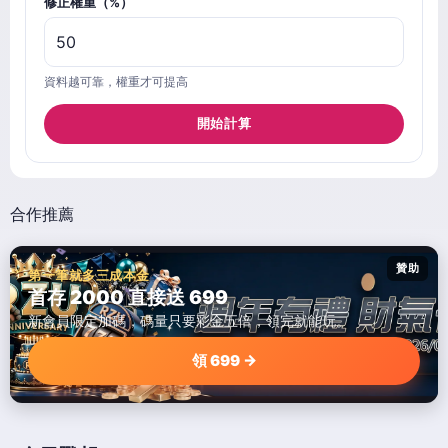
修正權重（%）
資料越可靠，權重才可提高
開始計算
合作推薦
贊助
第一筆就多三成本金
首存 2000 直接送 699
新會員限定加碼，碼量只要彩金五倍，領完就能玩。
領 699 →