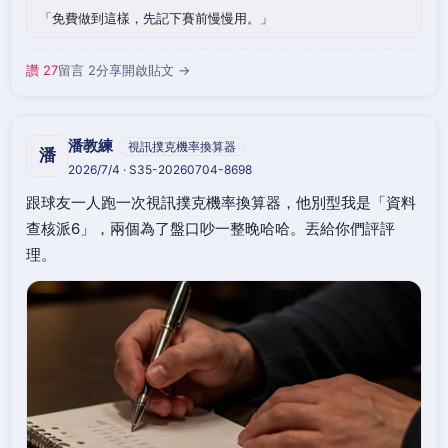
免費做到這樣，先記下賽前慢慢用。
讚 27
留言 2
分享
開啟貼文 →
潘教練
視訊撲克機率換算器
潘
2026/7/4 · S35-20260704-8698
跟球友一人跑一次視訊撲克機率換算器，他別型我是「資料
查核派6」，兩個為了盤口吵一整晚哈哈。丟給你們評評
理。