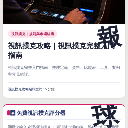
視訊撲克｜規則與市場結構
視訊撲克攻略｜視訊撲克完整入門
指南
視訊撲克完整入門指南，整理定義、資料、比較表、工具、案例
與常見錯誤。
視訊撲克攻略編輯室
約 15 分鐘
🧮 免費視訊撲克評分器
用固定輸入處理視訊撲克｜規則與市場結構，所有計算只在瀏覽