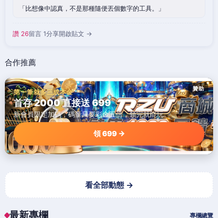
比想像中認真，不是那種隨便丟個數字的工具。
讚 26
留言 1
分享
開啟貼文 →
合作推薦
贊助
第一筆就多三成本金
首存 2000 直接送 699
新會員限定加碼，碼量只要彩金五倍，領完就能玩。
領 699 →
看全部動態 →
最新專欄
專欄總覽