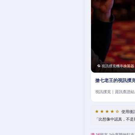
🔁 視訊撲克機率換算器
搶七老王的視訊撲克
視訊撲克｜資訊查證結
★★★★☆
使用後
比想像中認真，不是
讚 16
留言 1
分享
開啟貼文