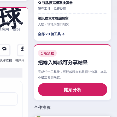
🔁 視訊撲克機率換算器
研究工具・免費使用
視訊撲克攻略編輯室
人物・場地與盤口研究
算完可一鍵分
全部 20 個工具 →
🔁
🧰
🧮
🧰
🎲
🔁

分析流程
訊撲克機
視訊撲克檢
視訊撲克
視訊撲克比
視訊撲克情
視訊撲克機
視訊
把輸入轉成可分享結果
完成任一工具後，可開啟獨立結果頁並分享；本站
不建立會員帳號。
開始分析
合作推薦