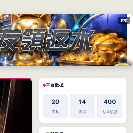
贊助
平台數據
20
14
400
工具
專欄
結果類型