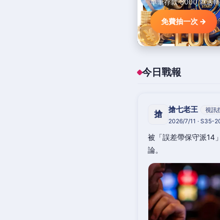
單筆存款 3000 就送
免費抽一次 →
今日戰報
搶七老王
視訊
搶
2026/7/11 · S35-
被「誤差帶保守派1
論。