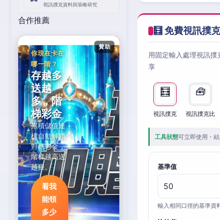
視訊撲克資料與策略研究
合作推薦
🧮 免費視訊撲
贊助
你現在卡在
用固定輸入處理視訊撲
哪一階？
享
存越多
送越
🧮
🧰
多，階
梯彩金
視訊撲克
視訊撲克比
累積儲值達
標自動解鎖
工具狀態
可立即使用・結
對應彩金，
階梯越高送
越狠。
基準值
看我
能領
輸入相同口徑的基準資
多少