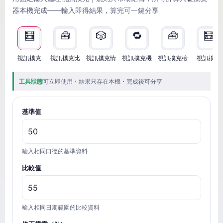
器本機完成——輸入即得結果，算完可一鍵分享
🧮
🧰
🎲
🔁
🧰
🧮
視訊撲克
視訊撲克比
視訊撲克情
視訊撲克機
視訊撲克檢
視訊撲克
工具狀態
可立即使用・結果只存在本機・完成後可分享
基準值
輸入相同口徑的基準資料
比較值
輸入相同日期範圍的比較資料