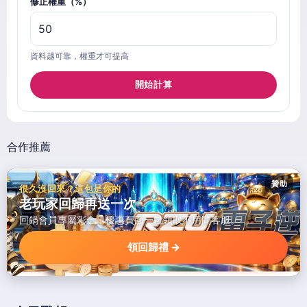
修正權重（%）
資料越可靠，權重才可提高
開始計算
合作推薦
贊助
很久沒回來？這包是你的
老玩家回歸再送一次
回鍋會員專屬彩金，優惠頁面一鍵領取不用問客服。
領回歸禮 →