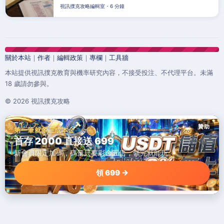
視訊撲克攻略編輯室・6 分鐘
關於本站
｜
作者
｜
編輯政策
｜
專欄
｜
工具牆
本站提供視訊撲克教育與機率研究內容，不接受投注、不代理平台。未滿
18 歲請勿參與。
© 2026 視訊撲克攻略
贊助
第一筆就多三成本金
首存 2000 直接送 699
新會員限定加碼，碼量只要彩金五倍，領完就能玩。
領 699 →