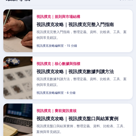
視訊撲克｜規則與市場結構
視訊撲克攻略｜視訊撲克完整入門指南
視訊撲克完整入門指南，整理定義、資料、比較表、工具、案
例與常見錯誤。
視訊撲克攻略編輯室・15 分鐘
視訊撲克｜核心數據與指標
視訊撲克攻略｜視訊撲克數據判讀方法
視訊撲克數據判讀方法，整理定義、資料、比較表、工具、案
例與常見錯誤。
視訊撲克攻略編輯室・6 分鐘
視訊撲克｜賽前資訊查核
視訊撲克攻略｜視訊撲克盤口與結算實例
視訊撲克盤口與結算實例，整理定義、資料、比較表、工具、
案例與常見錯誤。