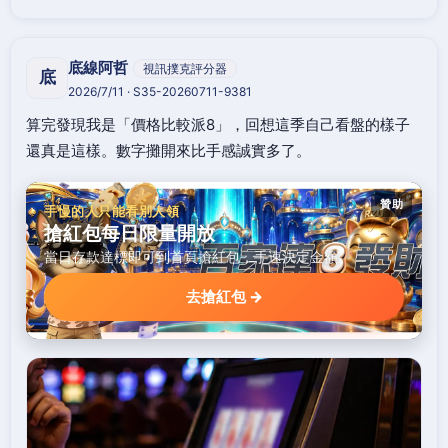
底線阿哲
視訊撲克評分器
底
2026/7/11 · S35-20260711-9381
算完發現我是「價格比較派8」，回想這季自己看盤的樣子
還真是這樣。數字攤開來比手感誠實多了。
贊助
手慢的人只能看別人領
搶紅包每日限量開放
當日存款達標即可到首頁搶紅包，手速決定金額。
去搶紅包 →