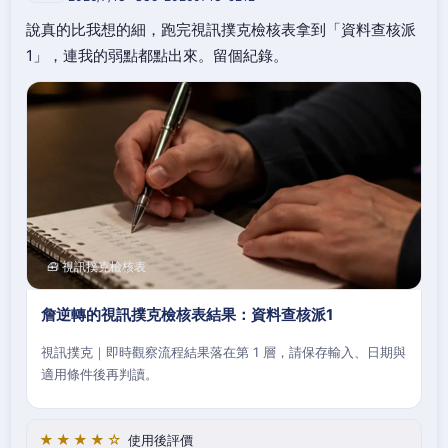
說真的比我想的細，跑完視訊撲克檢核表拿到「資料查核派
1」，連我的弱點都點出來。留個紀錄。
🧰 視訊撲克檢核表
詹逆轉的視訊撲克檢核表結果：資料查核派1
視訊撲克｜即時觀察流程結果落在第 1 層，請保存輸入、日期與
適用條件後再判讀。
★★★★☆
使用後評價