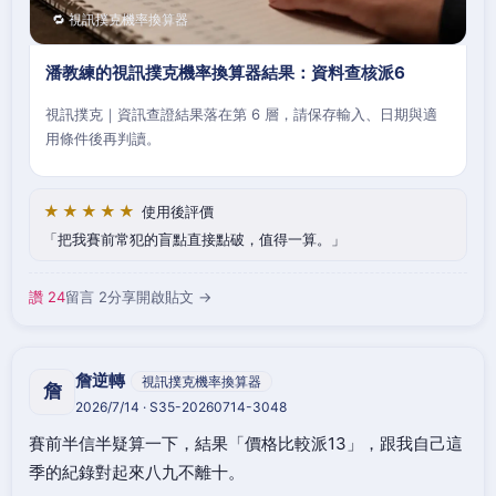
🔁 視訊撲克機率換算器
潘教練的視訊撲克機率換算器結果：資料查核派6
視訊撲克｜資訊查證結果落在第 6 層，請保存輸入、日期與適
用條件後再判讀。
★★★★★
使用後評價
把我賽前常犯的盲點直接點破，值得一算。
讚 24
留言 2
分享
開啟貼文 →
詹逆轉
視訊撲克機率換算器
詹
2026/7/14 · S35-20260714-3048
賽前半信半疑算一下，結果「價格比較派13」，跟我自己這
季的紀錄對起來八九不離十。