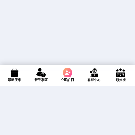
報
帖
算
欄
人
最新優惠
新手專區
立即註冊
客服中心
領好禮
首頁
探索
工具
專欄
人物