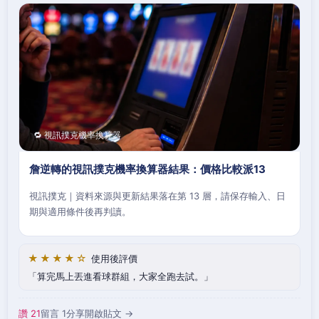
🔁 視訊撲克機率換算器
詹逆轉的視訊撲克機率換算器結果：價格比較派13
視訊撲克｜資料來源與更新結果落在第 13 層，請保存輸入、日
期與適用條件後再判讀。
★★★★☆
使用後評價
算完馬上丟進看球群組，大家全跑去試。
讚 21
留言 1
分享
開啟貼文 →