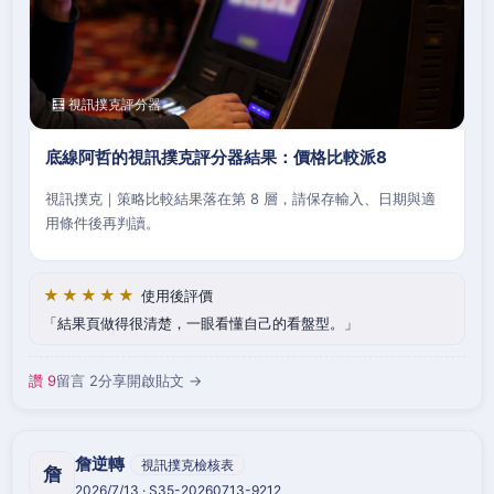
🧮 視訊撲克評分器
底線阿哲的視訊撲克評分器結果：價格比較派8
視訊撲克｜策略比較結果落在第 8 層，請保存輸入、日期與適
用條件後再判讀。
★★★★★
使用後評價
結果頁做得很清楚，一眼看懂自己的看盤型。
讚 9
留言 2
分享
開啟貼文 →
詹逆轉
視訊撲克檢核表
詹
2026/7/13 · S35-20260713-9212