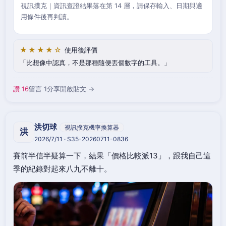
視訊撲克｜資訊查證結果落在第 14 層，請保存輸入、日期與適
用條件後再判讀。
★★★★☆
使用後評價
比想像中認真，不是那種隨便丟個數字的工具。
讚 16
留言 1
分享
開啟貼文 →
洪切球
視訊撲克機率換算器
洪
2026/7/11 · S35-20260711-0836
賽前半信半疑算一下，結果「價格比較派13」，跟我自己這
季的紀錄對起來八九不離十。