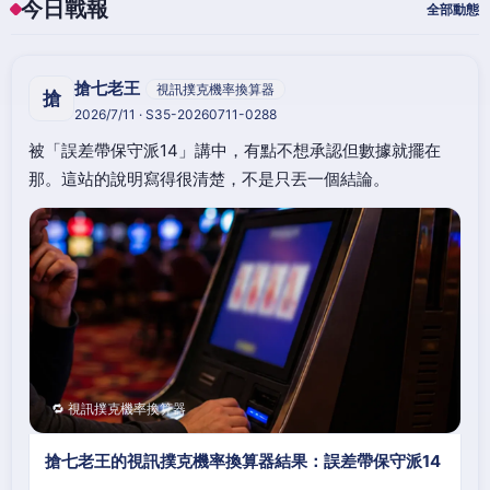
今日戰報
全部動態
搶七老王
視訊撲克機率換算器
搶
2026/7/11 · S35-20260711-0288
被「誤差帶保守派14」講中，有點不想承認但數據就擺在
那。這站的說明寫得很清楚，不是只丟一個結論。
🔁 視訊撲克機率換算器
搶七老王的視訊撲克機率換算器結果：誤差帶保守派14