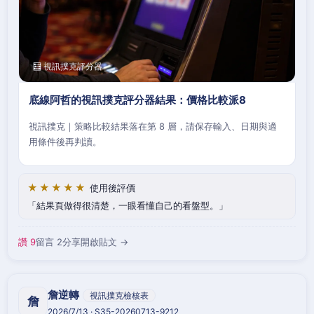
🧮 視訊撲克評分器
底線阿哲的視訊撲克評分器結果：價格比較派8
視訊撲克｜策略比較結果落在第 8 層，請保存輸入、日期與適
用條件後再判讀。
★★★★★
使用後評價
結果頁做得很清楚，一眼看懂自己的看盤型。
讚 9
留言 2
分享
開啟貼文 →
詹逆轉
視訊撲克檢核表
詹
2026/7/13 · S35-20260713-9212