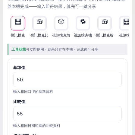
器本機完成——輸入即得結果，算完可一鍵分享
🧮
🧰
🎲
🔁
🧰
🧮
視訊撲克
視訊撲克比
視訊撲克情
視訊撲克機
視訊撲克檢
視訊撲克
工具狀態
可立即使用・結果只存在本機・完成後可分享
基準值
輸入相同口徑的基準資料
比較值
輸入相同日期範圍的比較資料