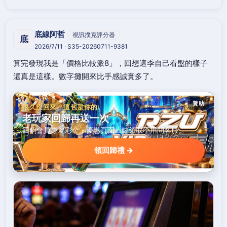
底線阿哲
視訊撲克評分器
底
2026/7/11 · S35-20260711-9381
算完發現我是「價格比較派8」，回想這季自己看盤的樣子
還真是這樣。數字攤開來比手感誠實多了。
贊助
很久沒回來？這包是你的
老玩家回歸再送一次
回鍋會員專屬彩金，優惠頁面一鍵領取不用問客服。
領回歸禮 →