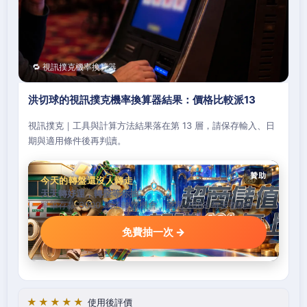
🔁 視訊撲克機率換算器
洪切球的視訊撲克機率換算器結果：價格比較派13
視訊撲克｜工具與計算方法結果落在第 13 層，請保存輸入、日
期與適用條件後再判讀。
贊助
今天的轉盤還沒人轉走
天天轉好運，轉盤等你抽
單筆存款 3000 就送轉盤機會，最高 2888 每天都能中。
免費抽一次 →
★★★★★
使用後評價