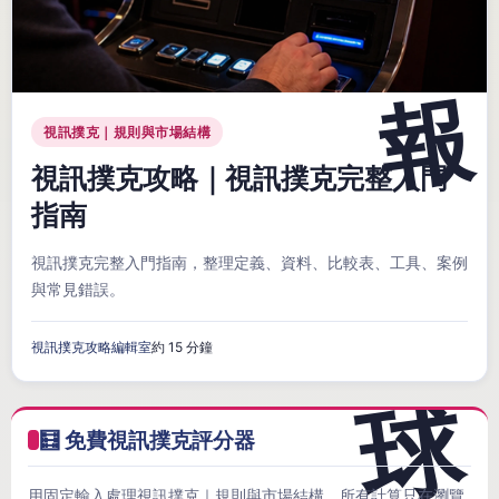
視訊撲克｜規則與市場結構
視訊撲克攻略｜視訊撲克完整入門
指南
視訊撲克完整入門指南，整理定義、資料、比較表、工具、案例
與常見錯誤。
視訊撲克攻略編輯室
約 15 分鐘
🧮 免費視訊撲克評分器
用固定輸入處理視訊撲克｜規則與市場結構，所有計算只在瀏覽