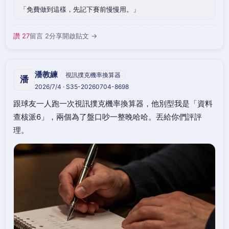
免費做到這樣，先記下賽前慢慢用。
讚 27
留言 2
分享
開啟貼文 →
潘教練
視訊撲克機率換算器
潘
2026/7/4 · S35-20260704-8698
跟球友一人跑一次視訊撲克機率換算器，他別型我是「資料
查核派6」，兩個為了盤口吵一整晚哈哈。丟給你們評評
理。