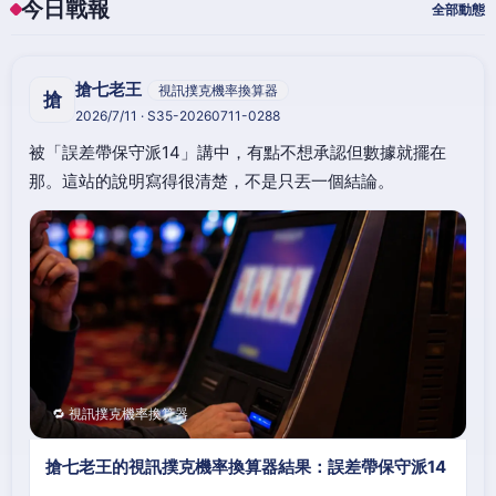
今日戰報
全部動態
搶七老王
視訊撲克機率換算器
搶
2026/7/11 · S35-20260711-0288
被「誤差帶保守派14」講中，有點不想承認但數據就擺在
那。這站的說明寫得很清楚，不是只丟一個結論。
🔁 視訊撲克機率換算器
搶七老王的視訊撲克機率換算器結果：誤差帶保守派14