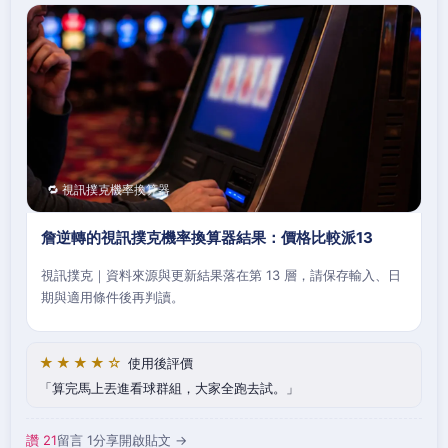
🔁 視訊撲克機率換算器
詹逆轉的視訊撲克機率換算器結果：價格比較派13
視訊撲克｜資料來源與更新結果落在第 13 層，請保存輸入、日
期與適用條件後再判讀。
★★★★☆
使用後評價
算完馬上丟進看球群組，大家全跑去試。
讚 21
留言 1
分享
開啟貼文 →