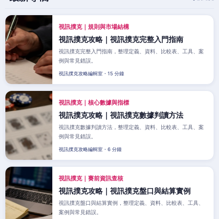
視訊撲克｜規則與市場結構
視訊撲克攻略｜視訊撲克完整入門指南
視訊撲克完整入門指南，整理定義、資料、比較表、工具、案
例與常見錯誤。
視訊撲克攻略編輯室・15 分鐘
視訊撲克｜核心數據與指標
視訊撲克攻略｜視訊撲克數據判讀方法
視訊撲克數據判讀方法，整理定義、資料、比較表、工具、案
例與常見錯誤。
視訊撲克攻略編輯室・6 分鐘
視訊撲克｜賽前資訊查核
視訊撲克攻略｜視訊撲克盤口與結算實例
視訊撲克盤口與結算實例，整理定義、資料、比較表、工具、
案例與常見錯誤。