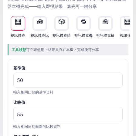
器本機完成——輸入即得結果，算完可一鍵分享
🧮
🧰
🎲
🔁
🧰
🧮
視訊撲克
視訊撲克比
視訊撲克情
視訊撲克機
視訊撲克檢
視訊撲克
工具狀態
可立即使用・結果只存在本機・完成後可分享
基準值
輸入相同口徑的基準資料
比較值
輸入相同日期範圍的比較資料