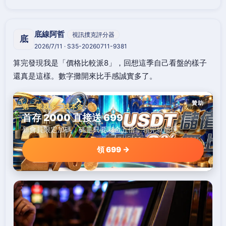
底線阿哲
視訊撲克評分器
底
2026/7/11 · S35-20260711-9381
算完發現我是「價格比較派8」，回想這季自己看盤的樣子
還真是這樣。數字攤開來比手感誠實多了。
贊助
第一筆就多三成本金
首存 2000 直接送 699
新會員限定加碼，碼量只要彩金五倍，領完就能玩。
領 699 →