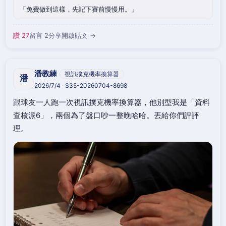
免費做到這樣，先記下賽前慢慢用。
讚 27
留言 2
分享
開啟貼文 →
潘教練
視訊撲克機率換算器
潘
2026/7/4 · S35-20260704-8698
跟球友一人跑一次視訊撲克機率換算器，他別型我是「資料
查核派6」，兩個為了盤口吵一整晚哈哈。丟給你們評評
理。