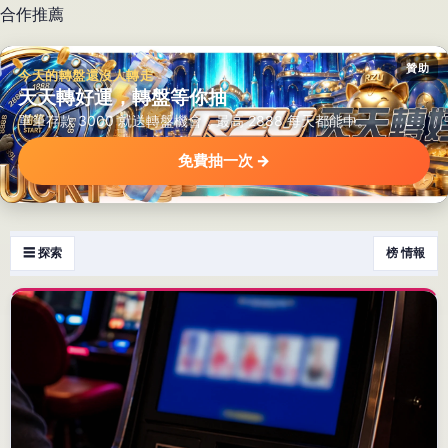
合作推薦
贊助
今天的轉盤還沒人轉走
天天轉好運，轉盤等你抽
單筆存款 3000 就送轉盤機會，最高 2888 每天都能中。
免費抽一次 →
☰ 探索
榜 情報