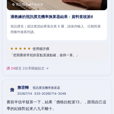
🔁 視訊撲克機率換算器
潘教練的視訊撲克機率換算器結果：資料查核派6
視訊撲克｜資訊查證結果落在第 6 層，請保存輸入、日期與適
用條件後再判讀。
★★★★★
使用後評價
把我賽前常犯的盲點直接點破，值得一算。
讚 24
留言 2
分享
開啟貼文 →
詹逆轉
視訊撲克機率換算器
詹
2026/7/14 · S35-20260714-3048
賽前半信半疑算一下，結果「價格比較派13」，跟我自己這
季的紀錄對起來八九不離十。