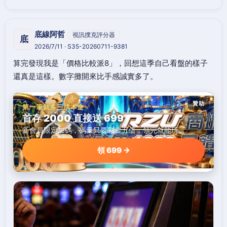
底線阿哲
視訊撲克評分器
底
2026/7/11 · S35-20260711-9381
算完發現我是「價格比較派8」，回想這季自己看盤的樣子
還真是這樣。數字攤開來比手感誠實多了。
贊助
第一筆就多三成本金
首存 2000 直接送 699
新會員限定加碼，碼量只要彩金五倍，領完就能玩。
領 699 →