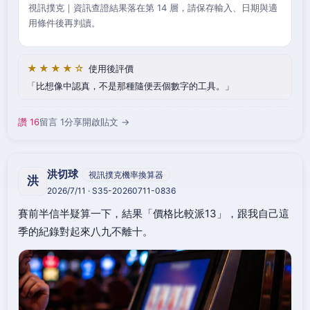
視訊撲克｜資訊查證結果落在第 14 層，請保存輸入、日期與適
用條件後再判讀。
★★★★☆
使用後評價
比想像中認真，不是那種隨便丟個數字的工具。
讚 16
留言 1
分享
開啟貼文 →
洪切球
視訊撲克機率換算器
洪
2026/7/11 · S35-20260711-0836
賽前半信半疑算一下，結果「價格比較派13」，跟我自己這
季的紀錄對起來八九不離十。