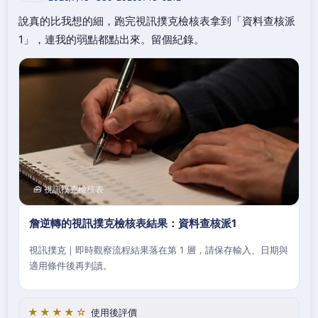
說真的比我想的細，跑完視訊撲克檢核表拿到「資料查核派
1」，連我的弱點都點出來。留個紀錄。
🧰 視訊撲克檢核表
詹逆轉的視訊撲克檢核表結果：資料查核派1
視訊撲克｜即時觀察流程結果落在第 1 層，請保存輸入、日期與
適用條件後再判讀。
★★★★☆
使用後評價