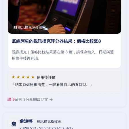
🧮 視訊撲克評分器
底線阿哲的視訊撲克評分器結果：價格比較派8
視訊撲克｜策略比較結果落在第 8 層，請保存輸入、日期與適
用條件後再判讀。
★★★★★
使用後評價
結果頁做得很清楚，一眼看懂自己的看盤型。
讚 9
留言 2
分享
開啟貼文 →
詹逆轉
視訊撲克檢核表
詹
2026/7/13 · S35-20260713-9212