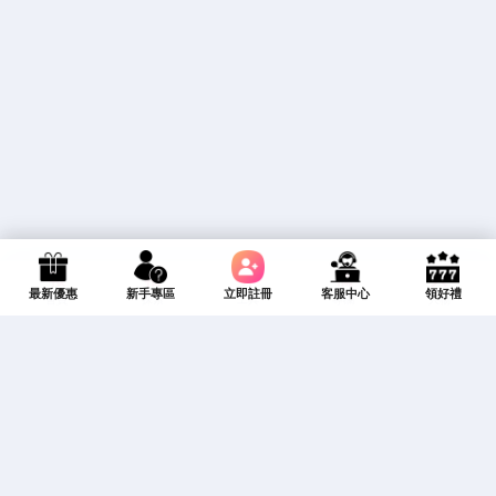
報
帖
算
欄
人
最新優惠
新手專區
立即註冊
客服中心
領好禮
首頁
探索
工具
專欄
人物