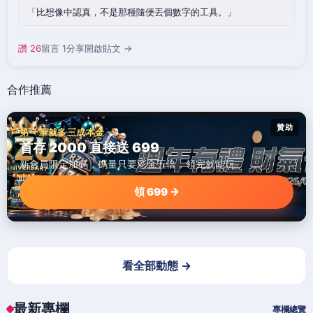
比想像中認真，不是那種隨便丟個數字的工具。
讚 26
留言 1
分享
開啟貼文 →
合作推薦
贊助
第一筆就多三成本金
首存 2000 直接送 699
新會員限定加碼，碼量只要彩金五倍，領完就能玩。
領 699 →
看全部動態 →
最新專欄
專欄總覽