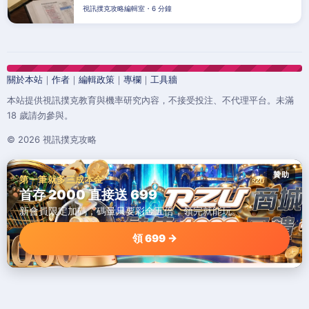
視訊撲克攻略編輯室・6 分鐘
關於本站
｜
作者
｜
編輯政策
｜
專欄
｜
工具牆
本站提供視訊撲克教育與機率研究內容，不接受投注、不代理平台。未滿
18 歲請勿參與。
© 2026 視訊撲克攻略
贊助
第一筆就多三成本金
首存 2000 直接送 699
新會員限定加碼，碼量只要彩金五倍，領完就能玩。
領 699 →