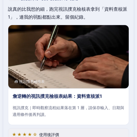
說真的比我想的細，跑完視訊撲克檢核表拿到「資料查核派
1」，連我的弱點都點出來。留個紀錄。
🧰 視訊撲克檢核表
詹逆轉的視訊撲克檢核表結果：資料查核派1
視訊撲克｜即時觀察流程結果落在第 1 層，請保存輸入、日期與
適用條件後再判讀。
★★★★☆
使用後評價