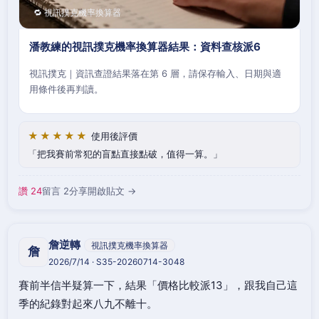
🔁 視訊撲克機率換算器
潘教練的視訊撲克機率換算器結果：資料查核派6
視訊撲克｜資訊查證結果落在第 6 層，請保存輸入、日期與適
用條件後再判讀。
★★★★★
使用後評價
把我賽前常犯的盲點直接點破，值得一算。
讚 24
留言 2
分享
開啟貼文 →
詹逆轉
視訊撲克機率換算器
詹
2026/7/14 · S35-20260714-3048
賽前半信半疑算一下，結果「價格比較派13」，跟我自己這
季的紀錄對起來八九不離十。