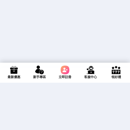
報
帖
算
欄
人
最新優惠
新手專區
立即註冊
客服中心
領好禮
首頁
探索
工具
專欄
人物