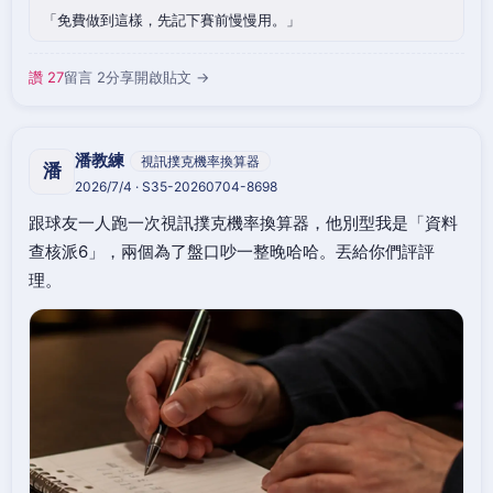
免費做到這樣，先記下賽前慢慢用。
讚 27
留言 2
分享
開啟貼文 →
潘教練
視訊撲克機率換算器
潘
2026/7/4 · S35-20260704-8698
跟球友一人跑一次視訊撲克機率換算器，他別型我是「資料
查核派6」，兩個為了盤口吵一整晚哈哈。丟給你們評評
理。