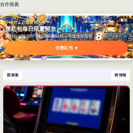
合作推薦
贊助
手慢的人只能看別人領
搶紅包每日限量開放
當日存款達標即可到首頁搶紅包，手速決定金額。
去搶紅包 →
☰ 探索
榜 情報