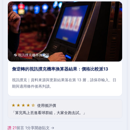
🔁 視訊撲克機率換算器
詹逆轉的視訊撲克機率換算器結果：價格比較派13
視訊撲克｜資料來源與更新結果落在第 13 層，請保存輸入、日
期與適用條件後再判讀。
★★★★☆
使用後評價
算完馬上丟進看球群組，大家全跑去試。
讚 21
留言 1
分享
開啟貼文 →