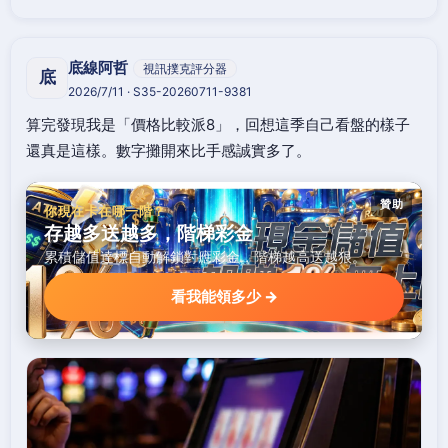
底線阿哲
視訊撲克評分器
底
2026/7/11 · S35-20260711-9381
算完發現我是「價格比較派8」，回想這季自己看盤的樣子
還真是這樣。數字攤開來比手感誠實多了。
贊助
你現在卡在哪一階？
存越多送越多，階梯彩金
累積儲值達標自動解鎖對應彩金，階梯越高送越狠。
看我能領多少 →