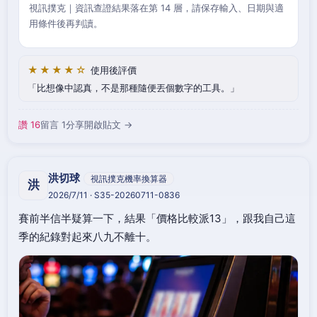
視訊撲克｜資訊查證結果落在第 14 層，請保存輸入、日期與適
用條件後再判讀。
★★★★☆
使用後評價
比想像中認真，不是那種隨便丟個數字的工具。
讚 16
留言 1
分享
開啟貼文 →
洪切球
視訊撲克機率換算器
洪
2026/7/11 · S35-20260711-0836
賽前半信半疑算一下，結果「價格比較派13」，跟我自己這
季的紀錄對起來八九不離十。