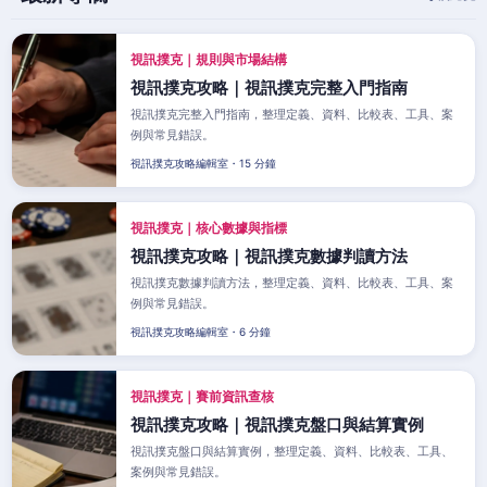
視訊撲克｜規則與市場結構
視訊撲克攻略｜視訊撲克完整入門指南
視訊撲克完整入門指南，整理定義、資料、比較表、工具、案
例與常見錯誤。
視訊撲克攻略編輯室・15 分鐘
視訊撲克｜核心數據與指標
視訊撲克攻略｜視訊撲克數據判讀方法
視訊撲克數據判讀方法，整理定義、資料、比較表、工具、案
例與常見錯誤。
視訊撲克攻略編輯室・6 分鐘
視訊撲克｜賽前資訊查核
視訊撲克攻略｜視訊撲克盤口與結算實例
視訊撲克盤口與結算實例，整理定義、資料、比較表、工具、
案例與常見錯誤。