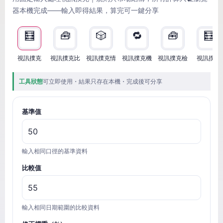
器本機完成——輸入即得結果，算完可一鍵分享
🧮
🧰
🎲
🔁
🧰
🧮
視訊撲克
視訊撲克比
視訊撲克情
視訊撲克機
視訊撲克檢
視訊撲克
工具狀態
可立即使用・結果只存在本機・完成後可分享
基準值
輸入相同口徑的基準資料
比較值
輸入相同日期範圍的比較資料