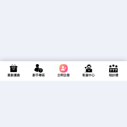
報
帖
算
欄
人
最新優惠
新手專區
立即註冊
客服中心
領好禮
首頁
探索
工具
專欄
人物