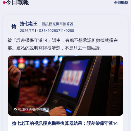
今日戰報
全部動態
搶七老王
視訊撲克機率換算器
搶
2026/7/11 · S35-20260711-0288
被「誤差帶保守派14」講中，有點不想承認但數據就擺在
那。這站的說明寫得很清楚，不是只丟一個結論。
🔁 視訊撲克機率換算器
搶七老王的視訊撲克機率換算器結果：誤差帶保守派14