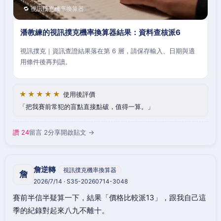
🔁 視訊撲克機率換算器
潘教練的視訊撲克機率換算器結果：資料查核派6
視訊撲克｜資訊查證結果落在第 6 層，請保存輸入、日期與適
用條件後再判讀。
★★★★★
使用後評價
把我賽前常犯的盲點直接點破，值得一算。
讚 24
留言 2
分享
開啟貼文 →
詹逆轉
視訊撲克機率換算器
詹
2026/7/14 · S35-20260714-3048
賽前半信半疑算一下，結果「價格比較派13」，跟我自己這
季的紀錄對起來八九不離十。