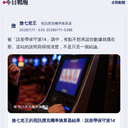
今日戰報
全部動態
搶七老王
視訊撲克機率換算器
搶
2026/7/11 · S35-20260711-0288
被「誤差帶保守派14」講中，有點不想承認但數據就擺在
那。這站的說明寫得很清楚，不是只丟一個結論。
🔁 視訊撲克機率換算器
搶七老王的視訊撲克機率換算器結果：誤差帶保守派14