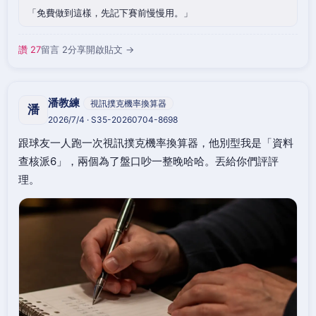
免費做到這樣，先記下賽前慢慢用。
讚 27
留言 2
分享
開啟貼文 →
潘教練
視訊撲克機率換算器
潘
2026/7/4 · S35-20260704-8698
跟球友一人跑一次視訊撲克機率換算器，他別型我是「資料
查核派6」，兩個為了盤口吵一整晚哈哈。丟給你們評評
理。