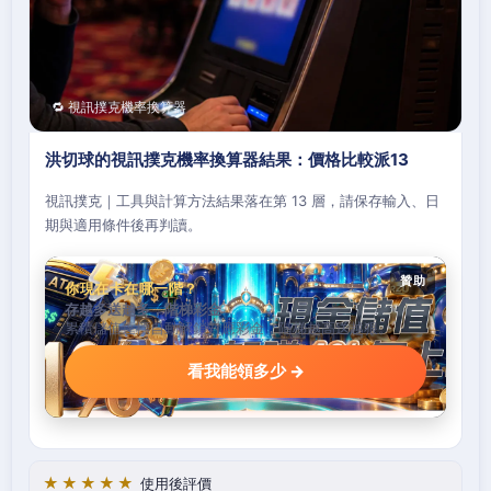
🔁 視訊撲克機率換算器
洪切球的視訊撲克機率換算器結果：價格比較派13
視訊撲克｜工具與計算方法結果落在第 13 層，請保存輸入、日
期與適用條件後再判讀。
贊助
你現在卡在哪一階？
存越多送越多，階梯彩金
累積儲值達標自動解鎖對應彩金，階梯越高送越狠。
看我能領多少 →
★★★★★
使用後評價