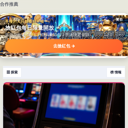
合作推薦
贊助
手慢的人只能看別人領
搶紅包每日限量開放
當日存款達標即可到首頁搶紅包，手速決定金額。
去搶紅包 →
☰ 探索
榜 情報