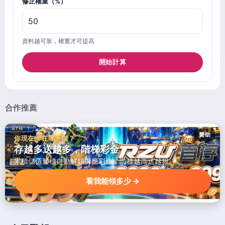
修正權重（%）
資料越可靠，權重才可提高
開始計算
合作推薦
贊助
你現在卡在哪一階？
存越多送越多，階梯彩金
累積儲值達標自動解鎖對應彩金，階梯越高送越狠。
看我能領多少 →