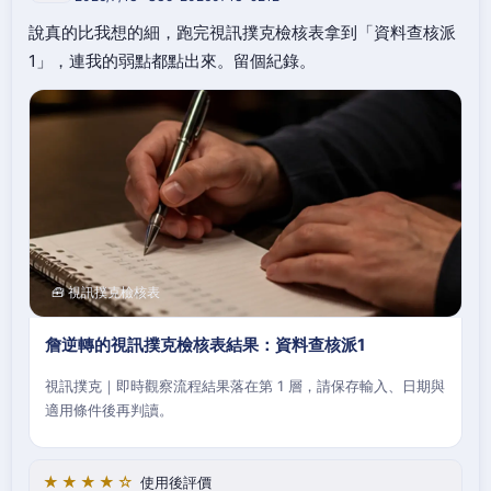
說真的比我想的細，跑完視訊撲克檢核表拿到「資料查核派
1」，連我的弱點都點出來。留個紀錄。
🧰 視訊撲克檢核表
詹逆轉的視訊撲克檢核表結果：資料查核派1
視訊撲克｜即時觀察流程結果落在第 1 層，請保存輸入、日期與
適用條件後再判讀。
★★★★☆
使用後評價