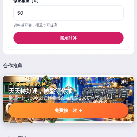
修正權重（%）
資料越可靠，權重才可提高
開始計算
合作推薦
贊助
今天的轉盤還沒人轉走
天天轉好運，轉盤等你抽
單筆存款 3000 就送轉盤機會，最高 2888 每天都能中。
免費抽一次 →