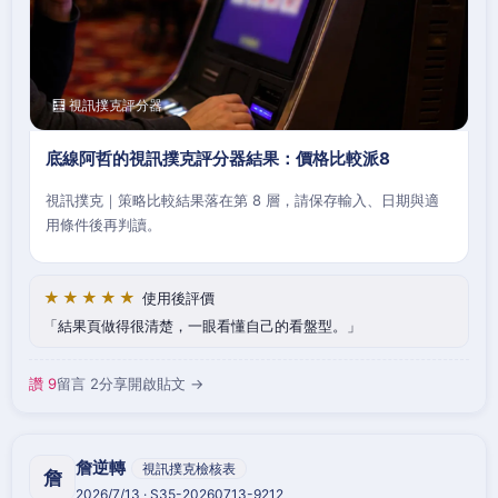
🧮 視訊撲克評分器
底線阿哲的視訊撲克評分器結果：價格比較派8
視訊撲克｜策略比較結果落在第 8 層，請保存輸入、日期與適
用條件後再判讀。
★★★★★
使用後評價
結果頁做得很清楚，一眼看懂自己的看盤型。
讚 9
留言 2
分享
開啟貼文 →
詹逆轉
視訊撲克檢核表
詹
2026/7/13 · S35-20260713-9212