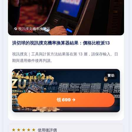
🔁 視訊撲克機率換算器
洪切球的視訊撲克機率換算器結果：價格比較派13
視訊撲克｜工具與計算方法結果落在第 13 層，請保存輸入、日
期與適用條件後再判讀。
贊助
第一筆就多三成本金
首存 2000 直接送 699
新會員限定加碼，碼量只要彩金五倍，領完就能玩。
領 699 →
★★★★★
使用後評價