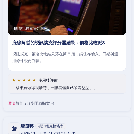
🧮 視訊撲克評分器
底線阿哲的視訊撲克評分器結果：價格比較派8
視訊撲克｜策略比較結果落在第 8 層，請保存輸入、日期與適
用條件後再判讀。
★★★★★
使用後評價
結果頁做得很清楚，一眼看懂自己的看盤型。
讚 9
留言 2
分享
開啟貼文 →
詹逆轉
視訊撲克檢核表
詹
2026/7/13 · S35-20260713-9212