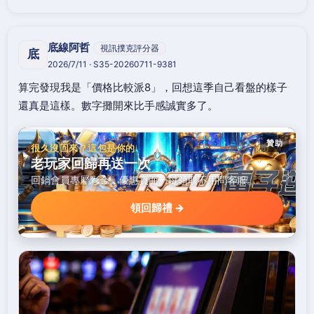
底線阿哲
視訊撲克評分器
底
2026/7/11 · S35-20260711-9381
算完發現我是「價格比較派8」，回想這季自己看盤的樣子
還真是這樣。數字攤開來比手感誠實多了。
贊助
很久沒回來？這包是你的
老玩家回歸再送一次
回鍋會員專屬彩金，優惠頁面一鍵領取不用問客服。
領回歸禮 →