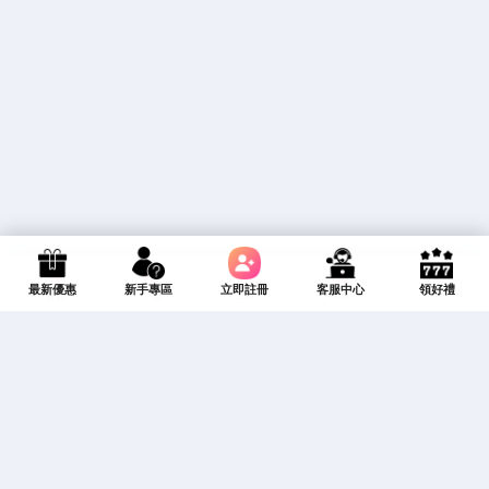
報
帖
算
欄
人
最新優惠
新手專區
立即註冊
客服中心
領好禮
首頁
探索
工具
專欄
人物