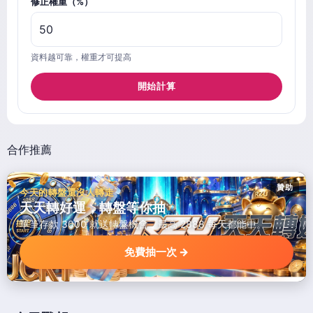
修正權重（%）
資料越可靠，權重才可提高
開始計算
合作推薦
贊助
今天的轉盤還沒人轉走
天天轉好運，轉盤等你抽
單筆存款 3000 就送轉盤機會，最高 2888 每天都能中。
免費抽一次 →