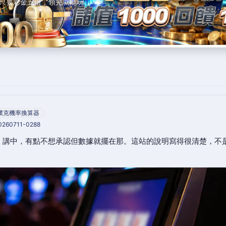
只要彩金五倍，領完就能玩。
撲克機率換算器
20260711-0288
4」講中，有點不想承認但數據就擺在那。這站的說明寫得很清楚，不