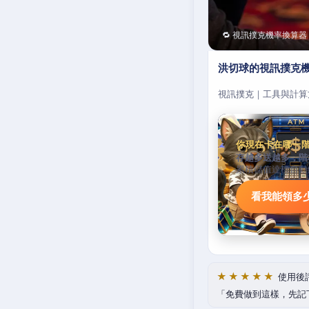
🔁 視訊撲克機率換算器
洪切球的視訊撲克機
視訊撲克｜工具與計算
你現在卡在哪一
存越多送越多，階
累積儲值達標自動
看我能領多少
★★★★★
使用後
免費做到這樣，先記