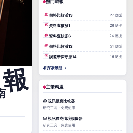
熱門戰報
壹
價格比較派13
27 應援
貳
資料查核派1
26 應援
參
資料查核派6
24 應援
肆
價格比較派13
21 應援
伍
誤差帶保守派14
16 應援
看探索動態 →
主筆精選
南
🧰 視訊撲克比較器
研究工具・免費使用
🎲 視訊撲克情境模擬器
研究工具・免費使用