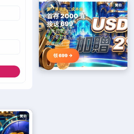
贊助
第一筆就多三成本金
首存 2000 直
接送 699
新會員限定加碼，碼
量只要彩金五倍，領
完就能玩。
領 699 →
贊助