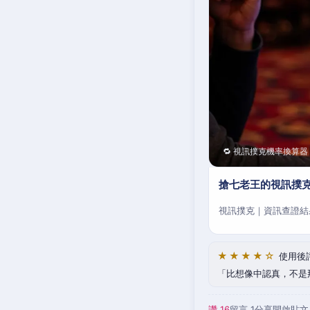
🔁 視訊撲克機率換算器
搶七老王的視訊撲克
視訊撲克｜資訊查證結
★★★★☆
使用後
比想像中認真，不是
讚 16
留言 1
分享
開啟貼文