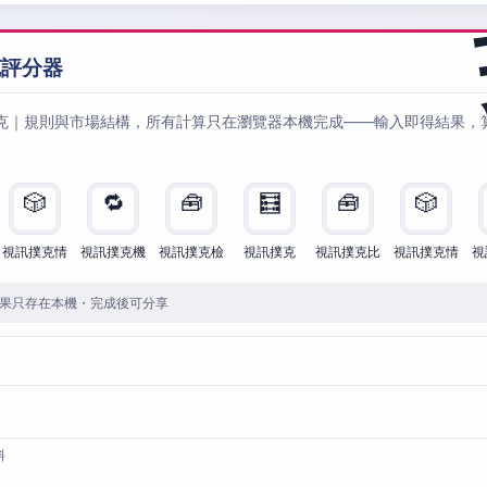
克評分器
克｜規則與市場結構，所有計算只在瀏覽器本機完成——輸入即得結果，
🎲
🔁
🧰
🧮
🧰
🎲
視訊撲克情
視訊撲克機
視訊撲克檢
視訊撲克
視訊撲克比
視訊撲克情
視
果只存在本機・完成後可分享
料