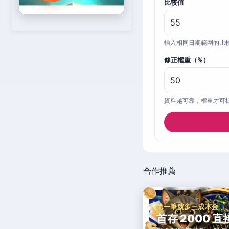
比較值
輸入相同日期範圍的比
修正權重（%）
資料越可靠，權重才可
合作推薦
第一筆就多三成本金
首存 2000 直