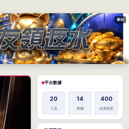
贊助
平台數據
20
14
400
工具
專欄
結果類型