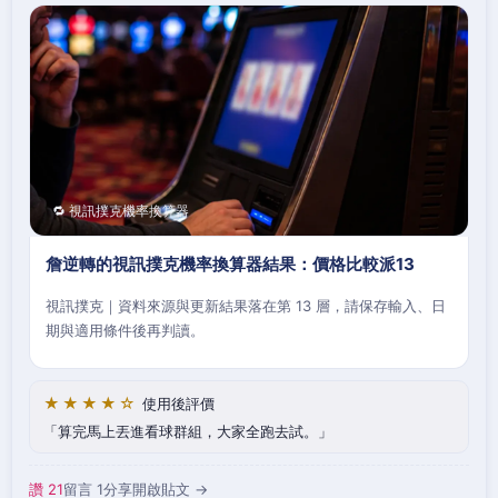
🔁 視訊撲克機率換算器
詹逆轉的視訊撲克機率換算器結果：價格比較派13
視訊撲克｜資料來源與更新結果落在第 13 層，請保存輸入、日
期與適用條件後再判讀。
★★★★☆
使用後評價
算完馬上丟進看球群組，大家全跑去試。
讚 21
留言 1
分享
開啟貼文 →