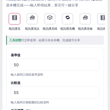
器本機完成——輸入即得結果，算完可一鍵分享
🧮
🧰
🎲
🔁
🧰
🧮
視訊撲克
視訊撲克比
視訊撲克情
視訊撲克機
視訊撲克檢
視訊撲克
工具狀態
可立即使用・結果只存在本機・完成後可分享
基準值
輸入相同口徑的基準資料
比較值
輸入相同日期範圍的比較資料