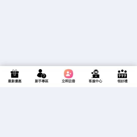
報
帖
算
欄
人
最新優惠
新手專區
立即註冊
客服中心
領好禮
首頁
探索
工具
專欄
人物