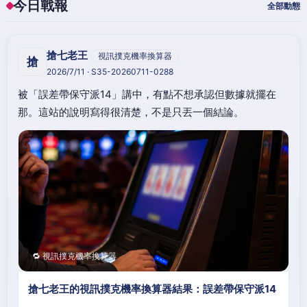
今日戰報
全部動態
搶七老王
視訊撲克機率換算器
搶
2026/7/11 · S35-20260711-0288
被「誤差帶保守派14」講中，有點不想承認但數據就擺在
那。這站的說明寫得很清楚，不是只丟一個結論。
🔁 視訊撲克機率換算器
搶七老王的視訊撲克機率換算器結果：誤差帶保守派14