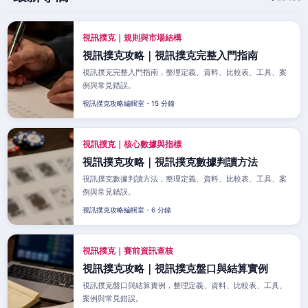
視訊撲克｜規則與市場結構
視訊撲克攻略｜視訊撲克完整入門指南
視訊撲克完整入門指南，整理定義、資料、比較表、工具、案
例與常見錯誤。
視訊撲克攻略編輯室・15 分鐘
視訊撲克｜核心數據與指標
視訊撲克攻略｜視訊撲克數據判讀方法
視訊撲克數據判讀方法，整理定義、資料、比較表、工具、案
例與常見錯誤。
視訊撲克攻略編輯室・6 分鐘
視訊撲克｜賽前資訊查核
視訊撲克攻略｜視訊撲克盤口與結算實例
視訊撲克盤口與結算實例，整理定義、資料、比較表、工具、
案例與常見錯誤。