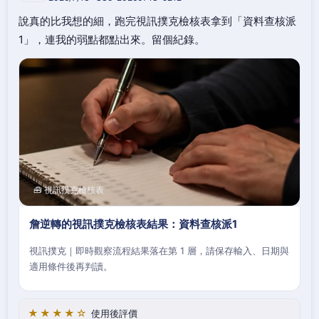
說真的比我想的細，跑完視訊撲克檢核表拿到「資料查核派
1」，連我的弱點都點出來。留個紀錄。
🧰 視訊撲克檢核表
詹逆轉的視訊撲克檢核表結果：資料查核派1
視訊撲克｜即時觀察流程結果落在第 1 層，請保存輸入、日期與
適用條件後再判讀。
★★★★☆
使用後評價