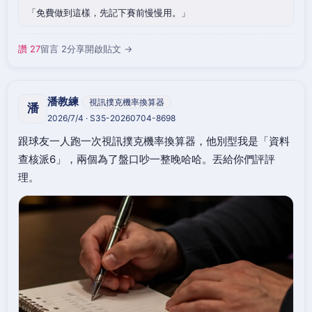
免費做到這樣，先記下賽前慢慢用。
讚 27
留言 2
分享
開啟貼文 →
潘教練
視訊撲克機率換算器
潘
2026/7/4 · S35-20260704-8698
跟球友一人跑一次視訊撲克機率換算器，他別型我是「資料
查核派6」，兩個為了盤口吵一整晚哈哈。丟給你們評評
理。