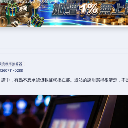
轉盤機會，最高 2888 每天都能中。
撲克機率換算器
20260711-0288
4」講中，有點不想承認但數據就擺在那。這站的說明寫得很清楚，不