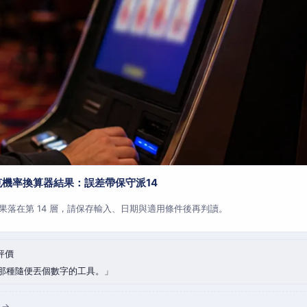
機率換算器結果：誤差帶保守派14
果落在第 14 層，請保存輸入、日期與適用條件後再判讀。
評價
那種隨便丟個數字的工具。
 →