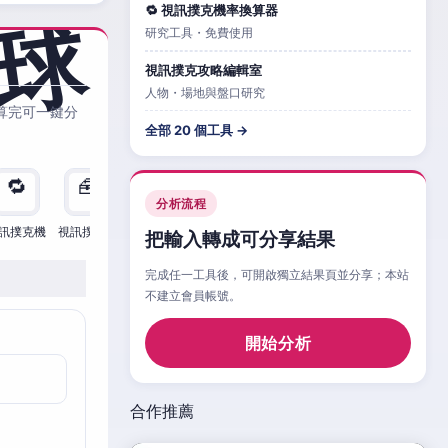
🔁 視訊撲克機率換算器
研究工具・免費使用
視訊撲克攻略編輯室
人物・場地與盤口研究
算完可一鍵分
全部 20 個工具 →
🔁
🧰
🧮
🧰
🎲
🔁

分析流程
訊撲克機
視訊撲克檢
視訊撲克
視訊撲克比
視訊撲克情
視訊撲克機
視訊
把輸入轉成可分享結果
完成任一工具後，可開啟獨立結果頁並分享；本站
不建立會員帳號。
開始分析
合作推薦