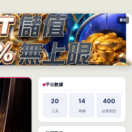
贊助
平台數據
20
14
400
工具
專欄
結果類型