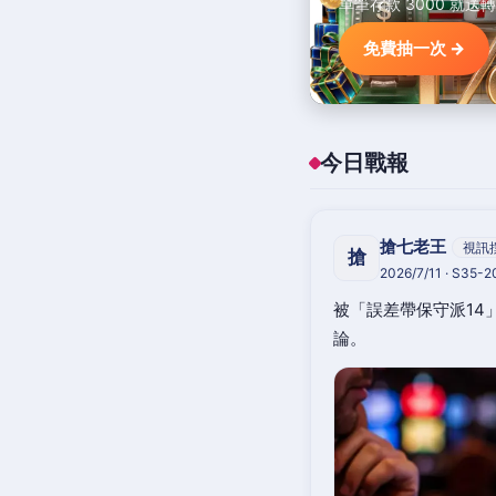
單筆存款 3000 就送
免費抽一次 →
今日戰報
搶七老王
視訊
搶
2026/7/11 · S35-
被「誤差帶保守派1
論。