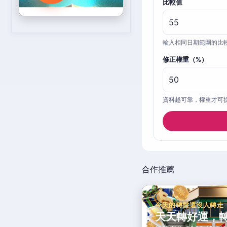
比較值
輸入相同日期範圍的比
修正權重（%）
資料越可靠，權重才可
合作推薦
今天的轉盤還沒人轉走
天天轉好運，