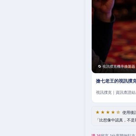
🔁 視訊撲克機率換算器
搶七老王的視訊撲克
視訊撲克｜資訊查證結
★★★★☆
使用後
比想像中認真，不是
讚 16
留言 1
分享
開啟貼文