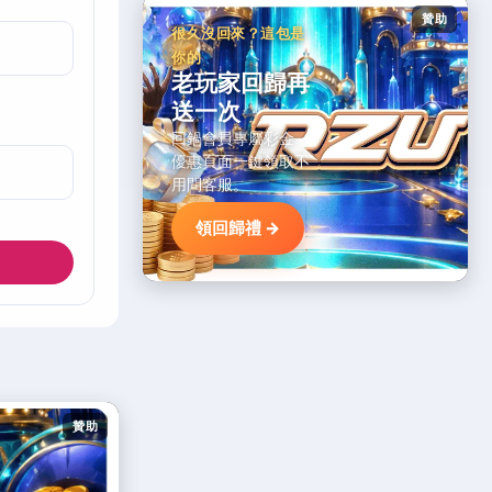
贊助
很久沒回來？這包是
你的
老玩家回歸再
送一次
回鍋會員專屬彩金，
優惠頁面一鍵領取不
用問客服。
領回歸禮 →
贊助