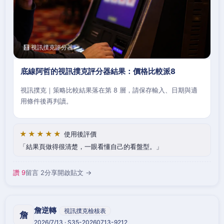
🧮 視訊撲克評分器
底線阿哲的視訊撲克評分器結果：價格比較派8
視訊撲克｜策略比較結果落在第 8 層，請保存輸入、日期與適
用條件後再判讀。
★★★★★
使用後評價
結果頁做得很清楚，一眼看懂自己的看盤型。
讚 9
留言 2
分享
開啟貼文 →
詹逆轉
視訊撲克檢核表
詹
2026/7/13 · S35-20260713-9212