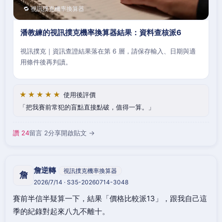
🔁 視訊撲克機率換算器
潘教練的視訊撲克機率換算器結果：資料查核派6
視訊撲克｜資訊查證結果落在第 6 層，請保存輸入、日期與適
用條件後再判讀。
★★★★★
使用後評價
把我賽前常犯的盲點直接點破，值得一算。
讚 24
留言 2
分享
開啟貼文 →
詹逆轉
視訊撲克機率換算器
詹
2026/7/14 · S35-20260714-3048
賽前半信半疑算一下，結果「價格比較派13」，跟我自己這
季的紀錄對起來八九不離十。