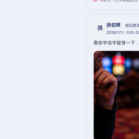
洪切球
視訊撲
洪
2026/7/11 · S35-
賽前半信半疑算一下，