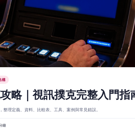
結構
克攻略｜視訊撲克完整入門指
，整理定義、資料、比較表、工具、案例與常見錯誤。
 分鐘