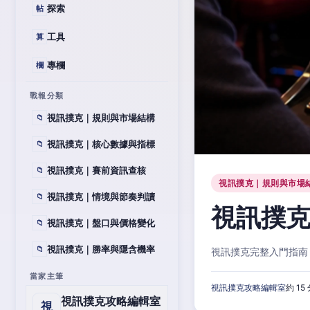
探索
帖
工具
算
專欄
欄
戰報分類
視訊撲克｜規則與市場結構
📁
視訊撲克｜核心數據與指標
📁
視訊撲克｜賽前資訊查核
📁
視訊撲克｜規則與市場
視訊撲克｜情境與節奏判讀
📁
視訊撲
視訊撲克｜盤口與價格變化
📁
視訊撲克｜勝率與隱含機率
📁
視訊撲克完整入門指南
當家主筆
視訊撲克攻略編輯室
約 15
視訊撲克攻略編輯室
視