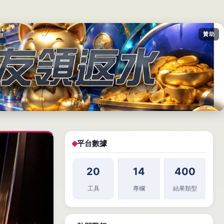
贊助
平台數據
20
14
400
工具
專欄
結果類型