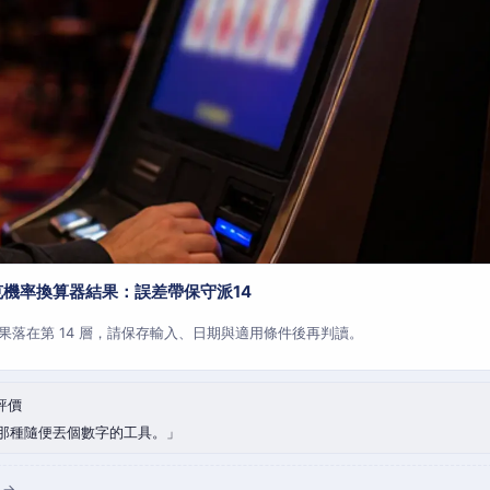
機率換算器結果：誤差帶保守派14
果落在第 14 層，請保存輸入、日期與適用條件後再判讀。
評價
那種隨便丟個數字的工具。
 →