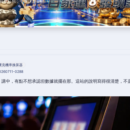
頁搶紅包，手速決定金額。
撲克機率換算器
20260711-0288
4」講中，有點不想承認但數據就擺在那。這站的說明寫得很清楚，不