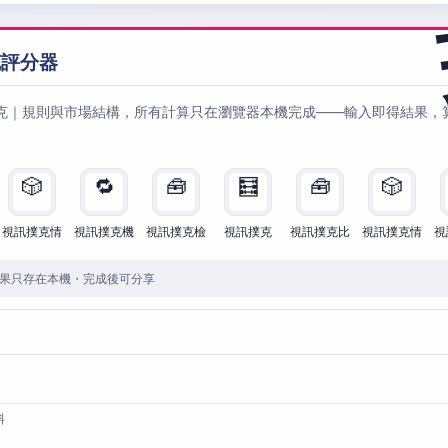
克評分器
克｜規則與市場結構，所有計算只在瀏覽器本機完成——輸入即得結果，
🎲
🔁
🧰
🧮
🧰
🎲
視訊撲克情
視訊撲克機
視訊撲克檢
視訊撲克
視訊撲克比
視訊撲克情
視
果只存在本機・完成後可分享
料