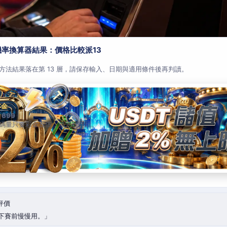
率換算器結果：價格比較派13
方法結果落在第 13 層，請保存輸入、日期與適用條件後再判讀。
本金
 699
碼量只要彩金五倍，領完就能玩。
評價
下賽前慢慢用。