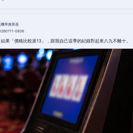
克機率換算器
20260711-0836
結果「價格比較派13」，跟我自己這季的紀錄對起來八九不離十。