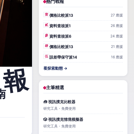
熱門戰報
壹
價格比較派13
27 應援
貳
資料查核派1
26 應援
參
資料查核派6
24 應援
肆
價格比較派13
21 應援
伍
誤差帶保守派14
16 應援
看探索動態 →
主筆精選
南
🧰 視訊撲克比較器
研究工具・免費使用
🎲 視訊撲克情境模擬器
研究工具・免費使用