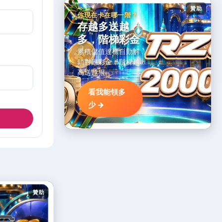
贊助
你現在卡在哪一階？
存越多送越
多，階梯彩金
累積儲值達標自動解
鎖對應彩金，階梯越
高送越狠。
看我能領多
少 →
贊助