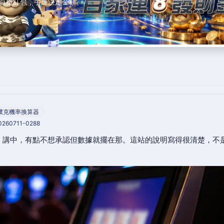
頁搶紅包，手速決定金額。
撲克機率換算器
20260711-0288
4」講中，有點不想承認但數據就擺在那。這站的說明寫得很清楚，不