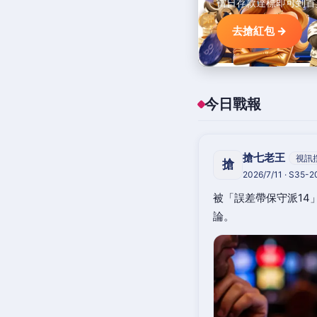
當日存款達標即可到首
去搶紅包 →
今日戰報
搶七老王
視訊
搶
2026/7/11 · S35-
被「誤差帶保守派1
論。