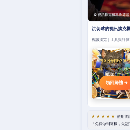
🔁 視訊撲克機率換算器
洪切球的視訊撲克機
視訊撲克｜工具與計算
很久沒回來？這
老玩家回歸再送一
回鍋會員專屬彩金
領回歸禮 →
★★★★★
使用後
免費做到這樣，先記