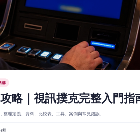
結構
克攻略｜視訊撲克完整入門指
，整理定義、資料、比較表、工具、案例與常見錯誤。
 分鐘