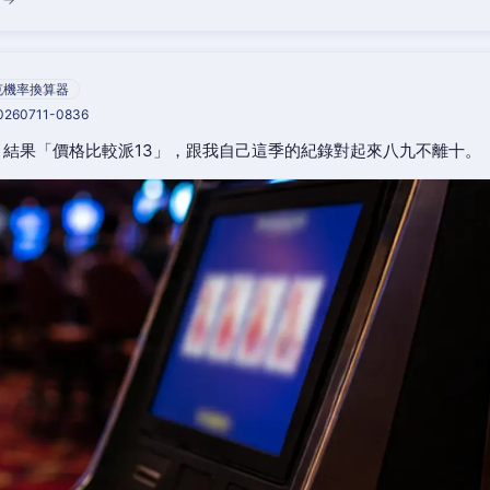
克機率換算器
20260711-0836
結果「價格比較派13」，跟我自己這季的紀錄對起來八九不離十。