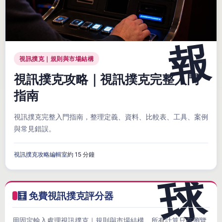
視訊撲克｜規則與市場結構
視訊撲克攻略｜視訊撲克完整入門
指南
視訊撲克完整入門指南，整理定義、資料、比較表、工具、案例
與常見錯誤。
視訊撲克攻略編輯室
約 15 分鐘
🧮 免費視訊撲克評分器
用固定輸入處理視訊撲克｜規則與市場結構，所有計算只在瀏覽