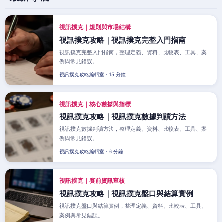
視訊撲克｜規則與市場結構
視訊撲克攻略｜視訊撲克完整入門指南
視訊撲克完整入門指南，整理定義、資料、比較表、工具、案
例與常見錯誤。
視訊撲克攻略編輯室・15 分鐘
視訊撲克｜核心數據與指標
視訊撲克攻略｜視訊撲克數據判讀方法
視訊撲克數據判讀方法，整理定義、資料、比較表、工具、案
例與常見錯誤。
視訊撲克攻略編輯室・6 分鐘
視訊撲克｜賽前資訊查核
視訊撲克攻略｜視訊撲克盤口與結算實例
視訊撲克盤口與結算實例，整理定義、資料、比較表、工具、
案例與常見錯誤。