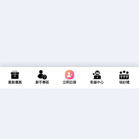
報
帖
算
欄
人
最新優惠
新手專區
立即註冊
客服中心
領好禮
首頁
探索
工具
專欄
人物