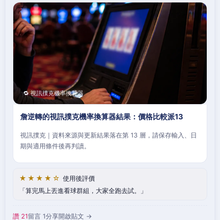
🔁 視訊撲克機率換算器
詹逆轉的視訊撲克機率換算器結果：價格比較派13
視訊撲克｜資料來源與更新結果落在第 13 層，請保存輸入、日
期與適用條件後再判讀。
★★★★☆
使用後評價
算完馬上丟進看球群組，大家全跑去試。
讚 21
留言 1
分享
開啟貼文 →