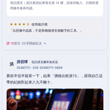
視訊撲克｜資訊查證結果落在第 14 層，請保存輸入、日期與適
用條件後再判讀。
★★★★☆
使用後評價
比想像中認真，不是那種隨便丟個數字的工具。
讚 16
留言 1
分享
開啟貼文 →
洪切球
視訊撲克機率換算器
洪
2026/7/11 · S35-20260711-0836
賽前半信半疑算一下，結果「價格比較派13」，跟我自己這
季的紀錄對起來八九不離十。