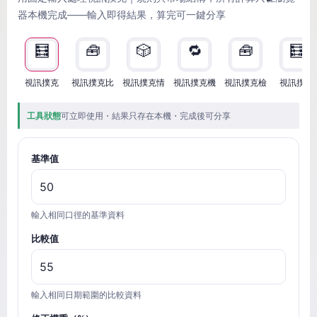
器本機完成——輸入即得結果，算完可一鍵分享
🧮
🧰
🎲
🔁
🧰
🧮
視訊撲克
視訊撲克比
視訊撲克情
視訊撲克機
視訊撲克檢
視訊撲克
工具狀態
可立即使用・結果只存在本機・完成後可分享
基準值
輸入相同口徑的基準資料
比較值
輸入相同日期範圍的比較資料