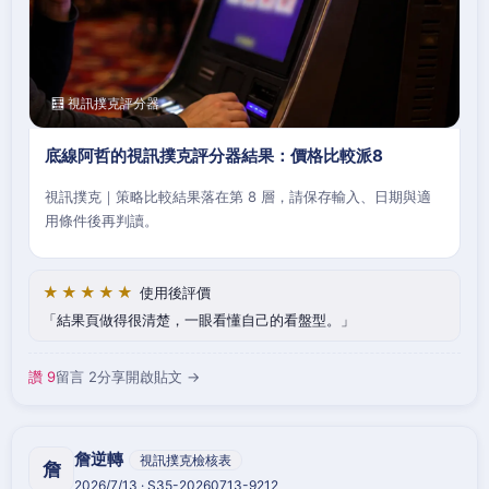
🧮 視訊撲克評分器
底線阿哲的視訊撲克評分器結果：價格比較派8
視訊撲克｜策略比較結果落在第 8 層，請保存輸入、日期與適
用條件後再判讀。
★★★★★
使用後評價
結果頁做得很清楚，一眼看懂自己的看盤型。
讚 9
留言 2
分享
開啟貼文 →
詹逆轉
視訊撲克檢核表
詹
2026/7/13 · S35-20260713-9212