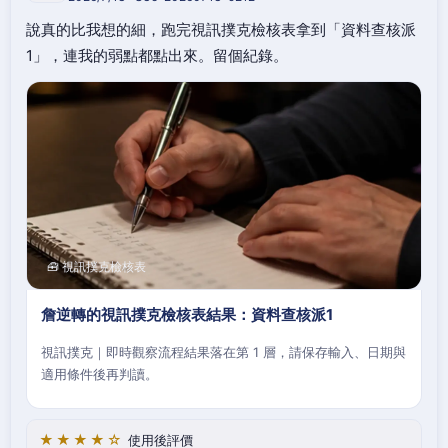
說真的比我想的細，跑完視訊撲克檢核表拿到「資料查核派
1」，連我的弱點都點出來。留個紀錄。
🧰 視訊撲克檢核表
詹逆轉的視訊撲克檢核表結果：資料查核派1
視訊撲克｜即時觀察流程結果落在第 1 層，請保存輸入、日期與
適用條件後再判讀。
★★★★☆
使用後評價