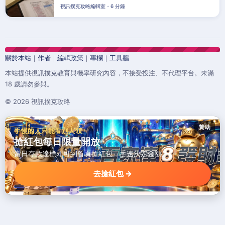
視訊撲克攻略編輯室・6 分鐘
關於本站
｜
作者
｜
編輯政策
｜
專欄
｜
工具牆
本站提供視訊撲克教育與機率研究內容，不接受投注、不代理平台。未滿
18 歲請勿參與。
© 2026 視訊撲克攻略
贊助
手慢的人只能看別人領
搶紅包每日限量開放
當日存款達標即可到首頁搶紅包，手速決定金額。
去搶紅包 →