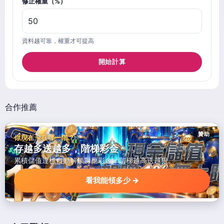
修正權重（%）
資料越可靠，權重才可提高
開始計算
合作推薦
贊助
你現在卡在哪一階？
存越多送越多，階梯彩金
累積儲值達標自動解鎖對應彩金，階梯越高送越狠。
看我能領多少 →