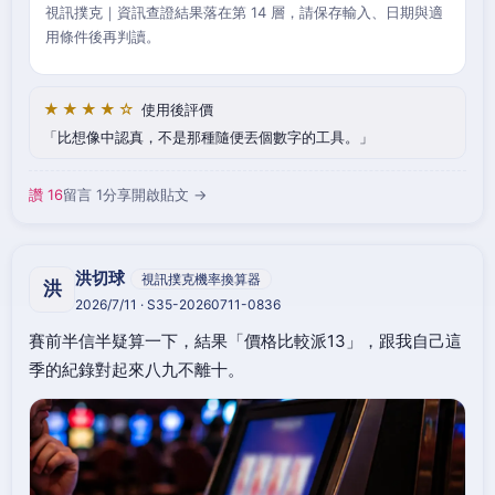
視訊撲克｜資訊查證結果落在第 14 層，請保存輸入、日期與適
用條件後再判讀。
★★★★☆
使用後評價
比想像中認真，不是那種隨便丟個數字的工具。
讚 16
留言 1
分享
開啟貼文 →
洪切球
視訊撲克機率換算器
洪
2026/7/11 · S35-20260711-0836
賽前半信半疑算一下，結果「價格比較派13」，跟我自己這
季的紀錄對起來八九不離十。