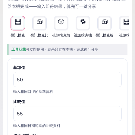
器本機完成——輸入即得結果，算完可一鍵分享
🧮
🧰
🎲
🔁
🧰
🧮
視訊撲克
視訊撲克比
視訊撲克情
視訊撲克機
視訊撲克檢
視訊撲克
工具狀態
可立即使用・結果只存在本機・完成後可分享
基準值
輸入相同口徑的基準資料
比較值
輸入相同日期範圍的比較資料