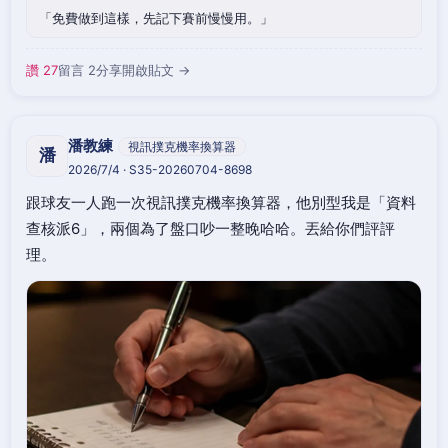
免費做到這樣，先記下賽前慢慢用。
讚 27
留言 2
分享
開啟貼文 →
潘教練
視訊撲克機率換算器
潘
2026/7/4 · S35-20260704-8698
跟球友一人跑一次視訊撲克機率換算器，他別型我是「資料
查核派6」，兩個為了盤口吵一整晚哈哈。丟給你們評評
理。