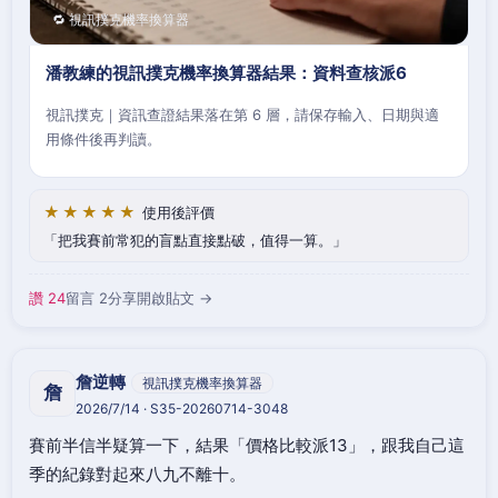
🔁 視訊撲克機率換算器
潘教練的視訊撲克機率換算器結果：資料查核派6
視訊撲克｜資訊查證結果落在第 6 層，請保存輸入、日期與適
用條件後再判讀。
★★★★★
使用後評價
把我賽前常犯的盲點直接點破，值得一算。
讚 24
留言 2
分享
開啟貼文 →
詹逆轉
視訊撲克機率換算器
詹
2026/7/14 · S35-20260714-3048
賽前半信半疑算一下，結果「價格比較派13」，跟我自己這
季的紀錄對起來八九不離十。