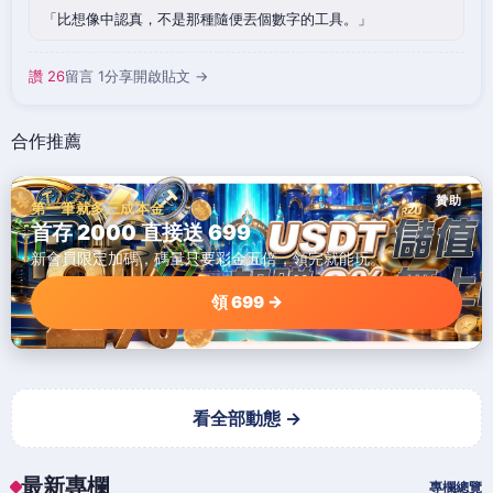
比想像中認真，不是那種隨便丟個數字的工具。
讚 26
留言 1
分享
開啟貼文 →
合作推薦
贊助
第一筆就多三成本金
首存 2000 直接送 699
新會員限定加碼，碼量只要彩金五倍，領完就能玩。
領 699 →
看全部動態 →
最新專欄
專欄總覽