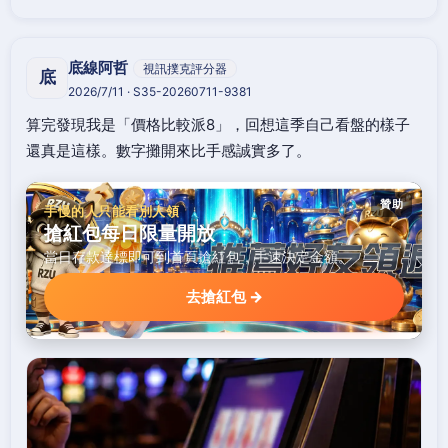
底線阿哲
視訊撲克評分器
底
2026/7/11 · S35-20260711-9381
算完發現我是「價格比較派8」，回想這季自己看盤的樣子
還真是這樣。數字攤開來比手感誠實多了。
贊助
手慢的人只能看別人領
搶紅包每日限量開放
當日存款達標即可到首頁搶紅包，手速決定金額。
去搶紅包 →