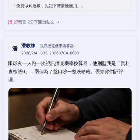
免費做到這樣，先記下賽前慢慢用。
讚 27
留言 2
分享
開啟貼文 →
潘教練
視訊撲克機率換算器
潘
2026/7/4 · S35-20260704-8698
跟球友一人跑一次視訊撲克機率換算器，他別型我是「資料
查核派6」，兩個為了盤口吵一整晚哈哈。丟給你們評評
理。