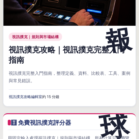
視訊撲克｜規則與市場結構
視訊撲克攻略｜視訊撲克完整入門
指南
視訊撲克完整入門指南，整理定義、資料、比較表、工具、案例
與常見錯誤。
視訊撲克攻略編輯室
約 15 分鐘
🧮 免費視訊撲克評分器
用固定輸入處理視訊撲克｜規則與市場結構，所有計算只在瀏覽