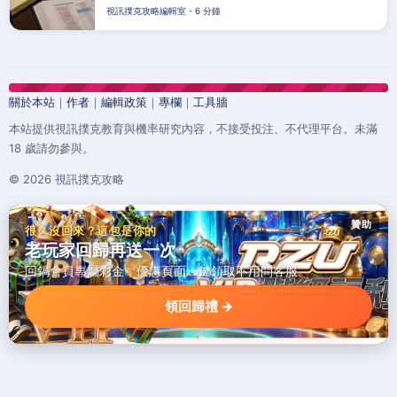
視訊撲克攻略編輯室・6 分鐘
關於本站
｜
作者
｜
編輯政策
｜
專欄
｜
工具牆
本站提供視訊撲克教育與機率研究內容，不接受投注、不代理平台。未滿
18 歲請勿參與。
© 2026 視訊撲克攻略
贊助
很久沒回來？這包是你的
老玩家回歸再送一次
回鍋會員專屬彩金，優惠頁面一鍵領取不用問客服。
領回歸禮 →