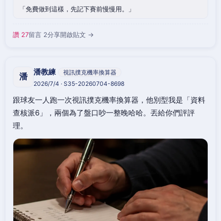
免費做到這樣，先記下賽前慢慢用。
讚 27
留言 2
分享
開啟貼文 →
潘教練
視訊撲克機率換算器
潘
2026/7/4 · S35-20260704-8698
跟球友一人跑一次視訊撲克機率換算器，他別型我是「資料
查核派6」，兩個為了盤口吵一整晚哈哈。丟給你們評評
理。