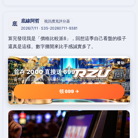
底線阿哲
視訊撲克評分器
底
2026/7/11 · S35-20260711-9381
算完發現我是「價格比較派8」，回想這季自己看盤的樣子
還真是這樣。數字攤開來比手感誠實多了。
贊助
第一筆就多三成本金
首存 2000 直接送 699
新會員限定加碼，碼量只要彩金五倍，領完就能玩。
領 699 →