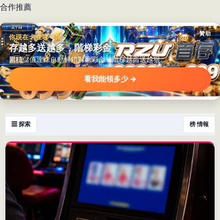
合作推薦
贊助
你現在卡在哪一階？
存越多送越多，階梯彩金
累積儲值達標自動解鎖對應彩金，階梯越高送越狠。
看我能領多少 →
☰ 探索
榜 情報