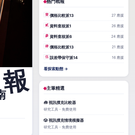
熱門戰報
壹
價格比較派13
27 應援
貳
資料查核派1
26 應援
參
資料查核派6
24 應援
肆
價格比較派13
21 應援
伍
誤差帶保守派14
16 應援
看探索動態 →
主筆精選
南
🧰 視訊撲克比較器
研究工具・免費使用
🎲 視訊撲克情境模擬器
研究工具・免費使用