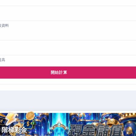
較資料
提高
開始計算
，階梯彩金