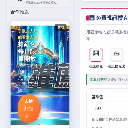
視訊撲克資料與策略研究
合作推薦
🧮 免費視訊撲
贊助
手慢的人只
用固定輸入處理視訊撲
能看別人領
享
搶紅包
每日限
🧮
🧰
量開放
當日存款達
視訊撲克
視訊撲克比
標即可到首
頁搶紅包，
工具狀態
可立即使用・結
手速決定金
額。
基準值
去搶
紅包
→
輸入相同口徑的基準資