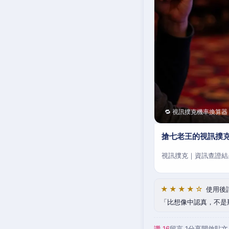
🔁 視訊撲克機率換算器
搶七老王的視訊撲克
視訊撲克｜資訊查證結
★★★★☆
使用後
比想像中認真，不是
讚 16
留言 1
分享
開啟貼文