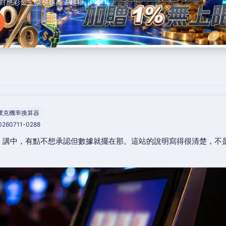
對應彩金，階梯越高送越狠。
撲克機率換算器
20260711-0288
4」講中，有點不想承認但數據就擺在那。這站的說明寫得很清楚，不