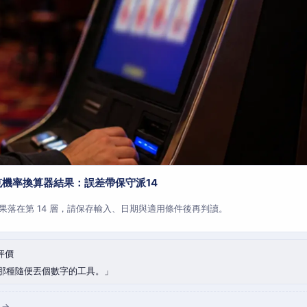
機率換算器結果：誤差帶保守派14
果落在第 14 層，請保存輸入、日期與適用條件後再判讀。
評價
那種隨便丟個數字的工具。
 →