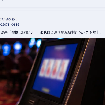
克機率換算器
20260711-0836
結果「價格比較派13」，跟我自己這季的紀錄對起來八九不離十。