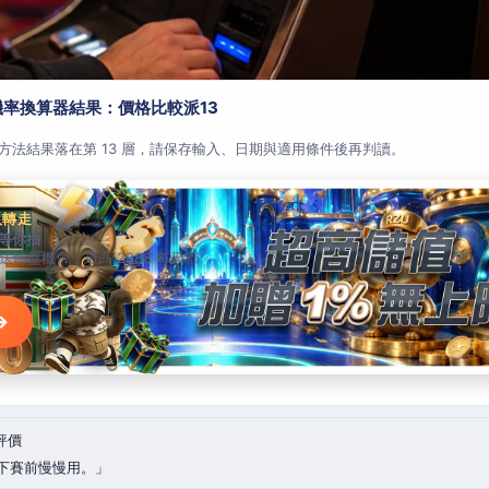
率換算器結果：價格比較派13
方法結果落在第 13 層，請保存輸入、日期與適用條件後再判讀。
人轉走
等你抽
就送轉盤機會，最高 2888 每天都
→
評價
下賽前慢慢用。