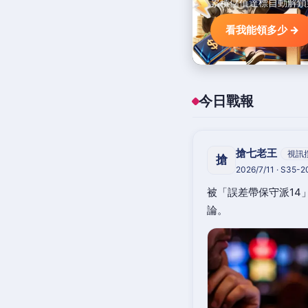
累積儲值達標自動解鎖
看我能領多少 →
今日戰報
搶七老王
視訊
搶
2026/7/11 · S35-
被「誤差帶保守派1
論。