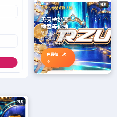
贊助
今天的轉盤還沒人轉
走
天天轉好運，
轉盤等你抽
單筆存款 3000 就送
轉盤機會，最高
2888 每天都能中。
免費抽一次
→
贊助