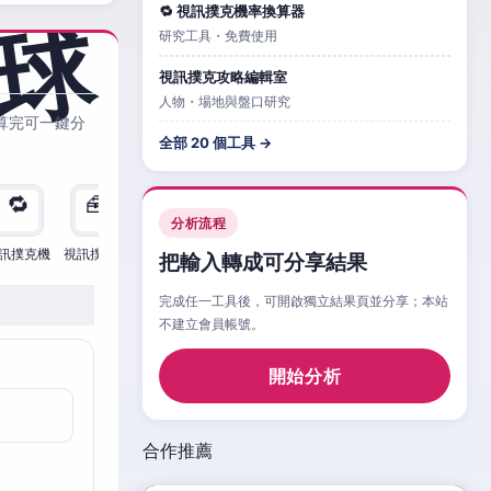
🔁 視訊撲克機率換算器
研究工具・免費使用
視訊撲克攻略編輯室
人物・場地與盤口研究
算完可一鍵分
全部 20 個工具 →
🔁
🧰
🧮
🧰
🎲
🔁

分析流程
訊撲克機
視訊撲克檢
視訊撲克
視訊撲克比
視訊撲克情
視訊撲克機
視訊
把輸入轉成可分享結果
完成任一工具後，可開啟獨立結果頁並分享；本站
不建立會員帳號。
開始分析
合作推薦