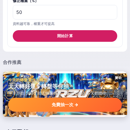
修正權重（%）
資料越可靠，權重才可提高
開始計算
合作推薦
贊助
今天的轉盤還沒人轉走
天天轉好運，轉盤等你抽
單筆存款 3000 就送轉盤機會，最高 2888 每天都能中。
免費抽一次 →