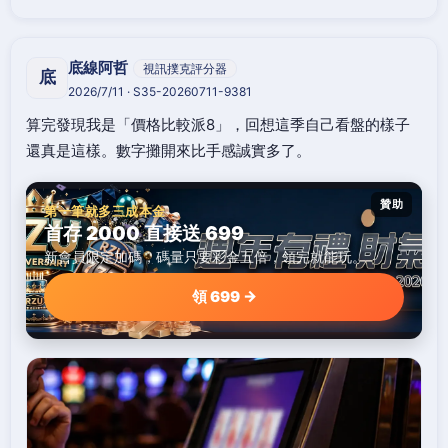
底線阿哲
視訊撲克評分器
底
2026/7/11 · S35-20260711-9381
算完發現我是「價格比較派8」，回想這季自己看盤的樣子
還真是這樣。數字攤開來比手感誠實多了。
贊助
第一筆就多三成本金
首存 2000 直接送 699
新會員限定加碼，碼量只要彩金五倍，領完就能玩。
領 699 →