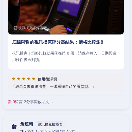
🧮 視訊撲克評分器
底線阿哲的視訊撲克評分器結果：價格比較派8
視訊撲克｜策略比較結果落在第 8 層，請保存輸入、日期與適
用條件後再判讀。
★★★★★
使用後評價
結果頁做得很清楚，一眼看懂自己的看盤型。
讚 9
留言 2
分享
開啟貼文 →
詹逆轉
視訊撲克檢核表
詹
2026/7/13 · S35-20260713-9212