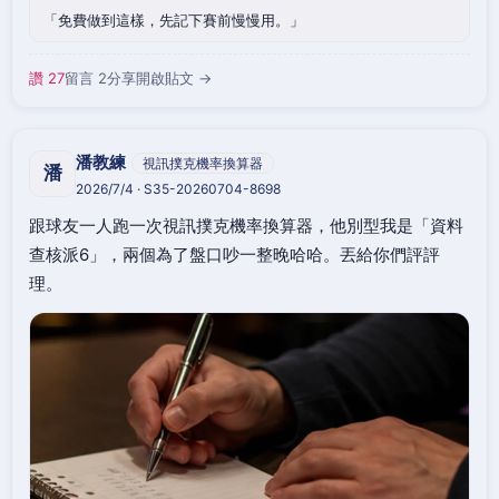
免費做到這樣，先記下賽前慢慢用。
讚 27
留言 2
分享
開啟貼文 →
潘教練
視訊撲克機率換算器
潘
2026/7/4 · S35-20260704-8698
跟球友一人跑一次視訊撲克機率換算器，他別型我是「資料
查核派6」，兩個為了盤口吵一整晚哈哈。丟給你們評評
理。