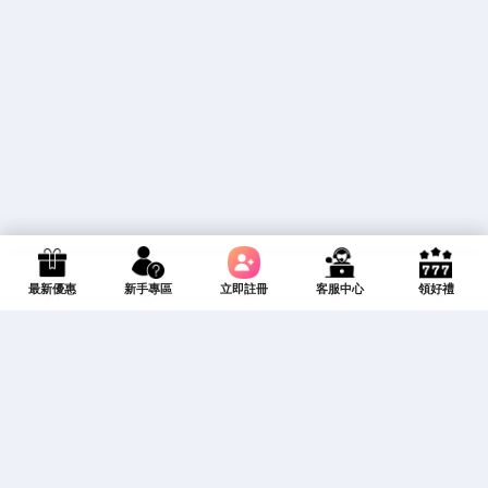
報
帖
算
欄
人
最新優惠
新手專區
立即註冊
客服中心
領好禮
首頁
探索
工具
專欄
人物