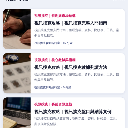
視訊撲克｜規則與市場結構
視訊撲克攻略｜視訊撲克完整入門指南
視訊撲克完整入門指南，整理定義、資料、比較表、工具、案
例與常見錯誤。
視訊撲克攻略編輯室・15 分鐘
視訊撲克｜核心數據與指標
視訊撲克攻略｜視訊撲克數據判讀方法
視訊撲克數據判讀方法，整理定義、資料、比較表、工具、案
例與常見錯誤。
視訊撲克攻略編輯室・6 分鐘
視訊撲克｜賽前資訊查核
視訊撲克攻略｜視訊撲克盤口與結算實例
視訊撲克盤口與結算實例，整理定義、資料、比較表、工具、
案例與常見錯誤。