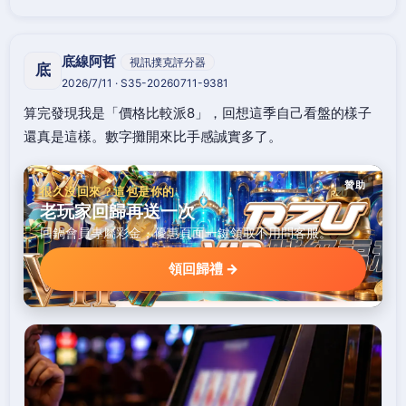
底線阿哲
視訊撲克評分器
底
2026/7/11 · S35-20260711-9381
算完發現我是「價格比較派8」，回想這季自己看盤的樣子
還真是這樣。數字攤開來比手感誠實多了。
贊助
很久沒回來？這包是你的
老玩家回歸再送一次
回鍋會員專屬彩金，優惠頁面一鍵領取不用問客服。
領回歸禮 →