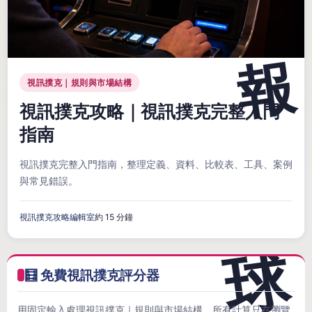
視訊撲克｜規則與市場結構
視訊撲克攻略｜視訊撲克完整入門
指南
視訊撲克完整入門指南，整理定義、資料、比較表、工具、案例
與常見錯誤。
視訊撲克攻略編輯室
約 15 分鐘
🧮 免費視訊撲克評分器
用固定輸入處理視訊撲克｜規則與市場結構，所有計算只在瀏覽