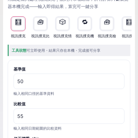
器本機完成——輸入即得結果，算完可一鍵分享
🧮
🧰
🎲
🔁
🧰
🧮
視訊撲克
視訊撲克比
視訊撲克情
視訊撲克機
視訊撲克檢
視訊撲克
工具狀態
可立即使用・結果只存在本機・完成後可分享
基準值
輸入相同口徑的基準資料
比較值
輸入相同日期範圍的比較資料