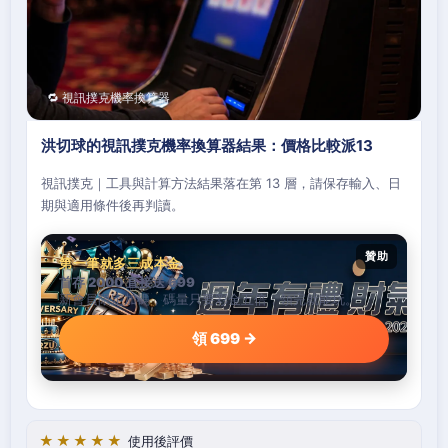
🔁 視訊撲克機率換算器
洪切球的視訊撲克機率換算器結果：價格比較派13
視訊撲克｜工具與計算方法結果落在第 13 層，請保存輸入、日
期與適用條件後再判讀。
贊助
第一筆就多三成本金
首存 2000 直接送 699
新會員限定加碼，碼量只要彩金五倍，領完就能玩。
領 699 →
★★★★★
使用後評價