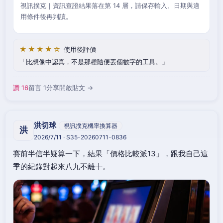
視訊撲克｜資訊查證結果落在第 14 層，請保存輸入、日期與適
用條件後再判讀。
★★★★☆
使用後評價
比想像中認真，不是那種隨便丟個數字的工具。
讚 16
留言 1
分享
開啟貼文 →
洪切球
視訊撲克機率換算器
洪
2026/7/11 · S35-20260711-0836
賽前半信半疑算一下，結果「價格比較派13」，跟我自己這
季的紀錄對起來八九不離十。