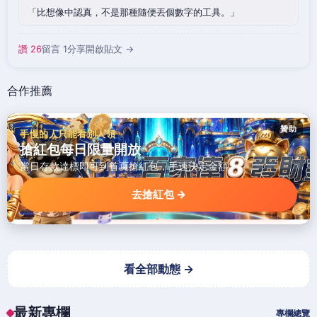
比想像中認真，不是那種隨便丟個數字的工具。
讚 26
留言 1
分享
開啟貼文 →
合作推薦
贊助
手慢的人只能看別人領
搶紅包每日限量開放
當日存款達標即可到首頁搶紅包，手速決定金額。
去搶紅包 →
看全部動態 →
最新專欄
專欄總覽