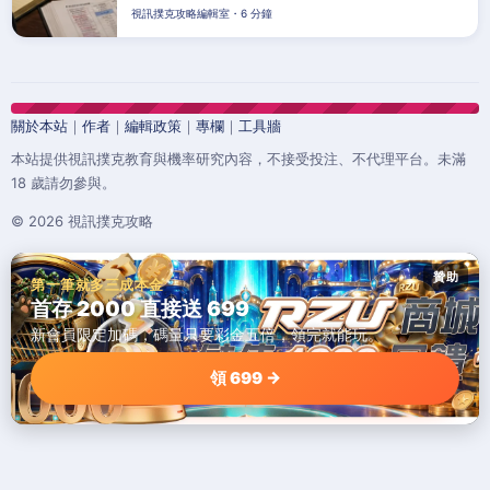
視訊撲克攻略編輯室・6 分鐘
關於本站
｜
作者
｜
編輯政策
｜
專欄
｜
工具牆
本站提供視訊撲克教育與機率研究內容，不接受投注、不代理平台。未滿
18 歲請勿參與。
© 2026 視訊撲克攻略
贊助
第一筆就多三成本金
首存 2000 直接送 699
新會員限定加碼，碼量只要彩金五倍，領完就能玩。
領 699 →