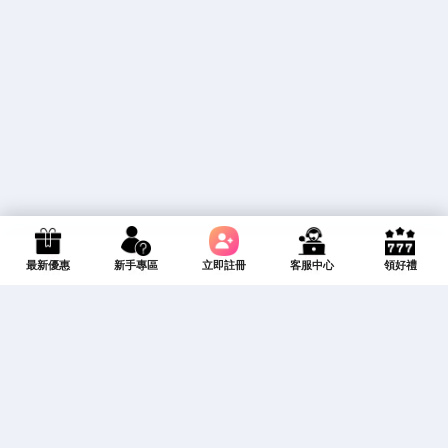
報
帖
算
欄
人
最新優惠
新手專區
立即註冊
客服中心
領好禮
首頁
探索
工具
專欄
人物