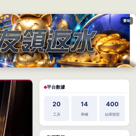
贊助
平台數據
20
14
400
工具
專欄
結果類型