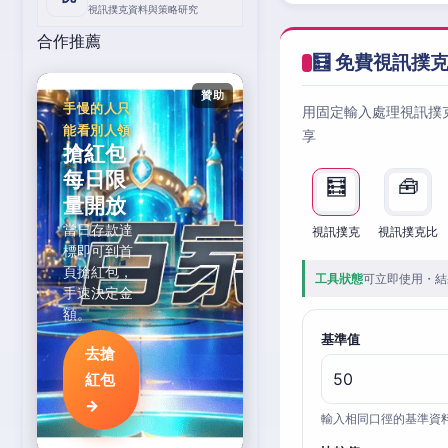
視訊撲克資料與策略研究
合作推薦
🧮 免費視訊撲
贊助
手慢的人只
用固定輸入處理視訊撲
能看別人領
享
搶紅包
每日限
🧮
🧰
量開放
當日存款達
視訊撲克
視訊撲克比
標即可到首
頁搶紅包，
工具狀態
可立即使用・結
手速決定金
額。
基準值
去搶
紅包
→
輸入相同口徑的基準資