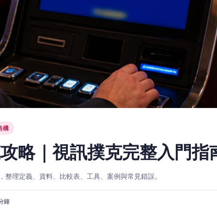
結構
克攻略｜視訊撲克完整入門指
，整理定義、資料、比較表、工具、案例與常見錯誤。
 分鐘