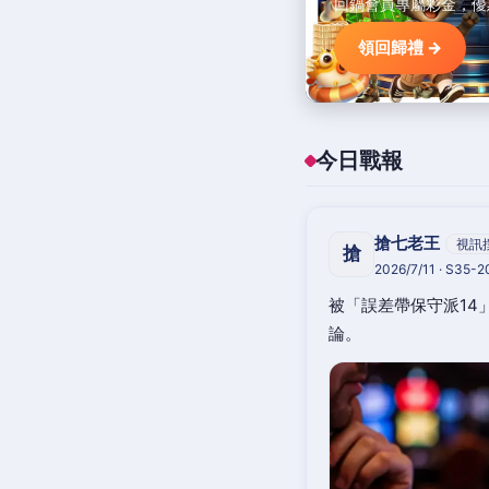
回鍋會員專屬彩金，優
領回歸禮 →
今日戰報
搶七老王
視訊
搶
2026/7/11 · S35-
被「誤差帶保守派1
論。