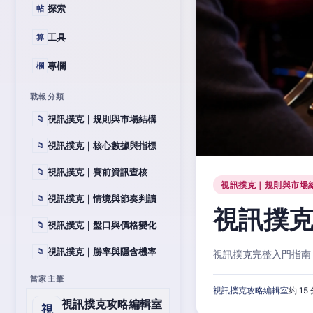
探索
帖
工具
算
專欄
欄
戰報分類
視訊撲克｜規則與市場結構
📁
視訊撲克｜核心數據與指標
📁
視訊撲克｜賽前資訊查核
📁
視訊撲克｜規則與市場
視訊撲克｜情境與節奏判讀
📁
視訊撲
視訊撲克｜盤口與價格變化
📁
視訊撲克｜勝率與隱含機率
📁
視訊撲克完整入門指南
當家主筆
視訊撲克攻略編輯室
約 15
視訊撲克攻略編輯室
視