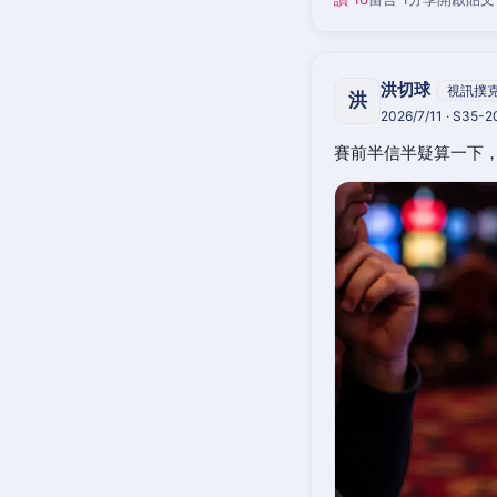
洪切球
視訊撲
洪
2026/7/11 · S35-
賽前半信半疑算一下，