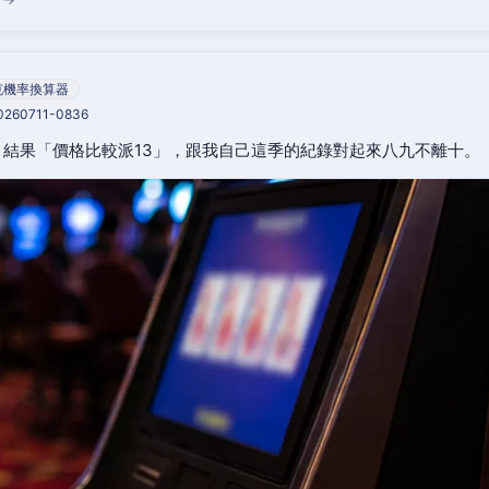
克機率換算器
20260711-0836
結果「價格比較派13」，跟我自己這季的紀錄對起來八九不離十。