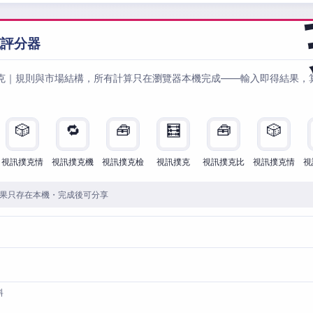
克評分器
克｜規則與市場結構，所有計算只在瀏覽器本機完成——輸入即得結果，
🎲
🔁
🧰
🧮
🧰
🎲
視訊撲克情
視訊撲克機
視訊撲克檢
視訊撲克
視訊撲克比
視訊撲克情
視
果只存在本機・完成後可分享
料