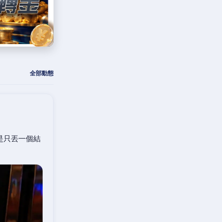
全部動態
是只丟一個結