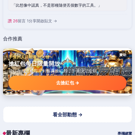
比想像中認真，不是那種隨便丟個數字的工具。
讚 26
留言 1
分享
開啟貼文 →
合作推薦
贊助
手慢的人只能看別人領
搶紅包每日限量開放
當日存款達標即可到首頁搶紅包，手速決定金額。
去搶紅包 →
看全部動態 →
最新專欄
專欄總覽