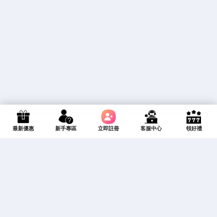
報
帖
算
欄
人
最新優惠
新手專區
立即註冊
客服中心
領好禮
首頁
探索
工具
專欄
人物