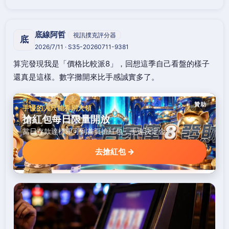
底線阿哲
視訊撲克評分器
底
2026/7/11 · S35-20260711-9381
算完發現我是「價格比較派8」，回想這季自己看盤的樣子
還真是這樣。數字攤開來比手感誠實多了。
贊助
手慢的人只能看別人領
搶紅包每日限量開放
當日存款達標即可到首頁搶紅包，手速決定金額。
去搶紅包 →