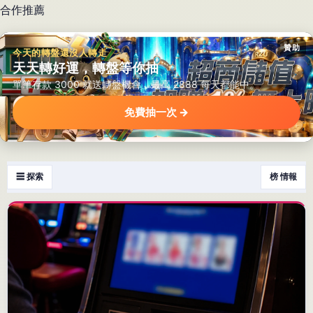
合作推薦
贊助
今天的轉盤還沒人轉走
天天轉好運，轉盤等你抽
單筆存款 3000 就送轉盤機會，最高 2888 每天都能中。
免費抽一次 →
☰ 探索
榜 情報