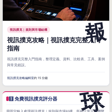
視訊撲克｜規則與市場結構
視訊撲克攻略｜視訊撲克完整入門
指南
視訊撲克完整入門指南，整理定義、資料、比較表、工具、案例
與常見錯誤。
視訊撲克攻略編輯室
約 15 分鐘
🧮 免費視訊撲克評分器
用固定輸入處理視訊撲克｜規則與市場結構，所有計算只在瀏覽